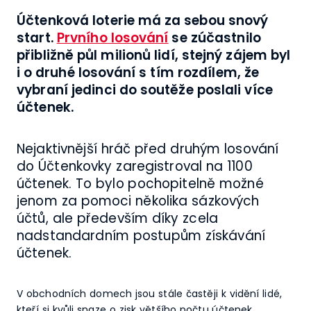
Účtenková loterie má za sebou snový
start.
Prvního losování
se zúčastnilo
přibližně půl milionů lidí, stejný zájem byl
i o druhé losování s tím rozdílem, že
vybraní jedinci do soutěže poslali více
účtenek.
Nejaktivnější hráč před druhým losování
do Účtenkovky zaregistroval na 1100
účtenek. To bylo pochopitelně možné
jenom za pomoci několika sázkových
účtů, ale především díky zcela
nadstandardním postupům získávání
účtenek.
V obchodních domech jsou stále častěji k vidění lidé,
kteří si kvůli snaze o zisk většího počtu účtenek,