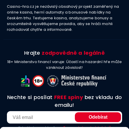
Casino-hra.cz je nezávislý obsahový projekt zaměřený na
online kasina, herní automaty a bonusové nabídky na
českém trhu. Testujeme kasina, analyzujeme bonusy a
srozumitelně vysvětlujeme pravidla, aby se hráči mohli
rozhodovat chytře a informovaně.
Hrajte
zodpovědně a legálně
18+ Ministerstvo financí varuje: Účastí na hazardní hře může
vzniknout závislost!
Nechte si posílat
FREE spiny
bez vkladu do
emailu!
Odesláním souhlasíte se
Zpracování osobních údajů