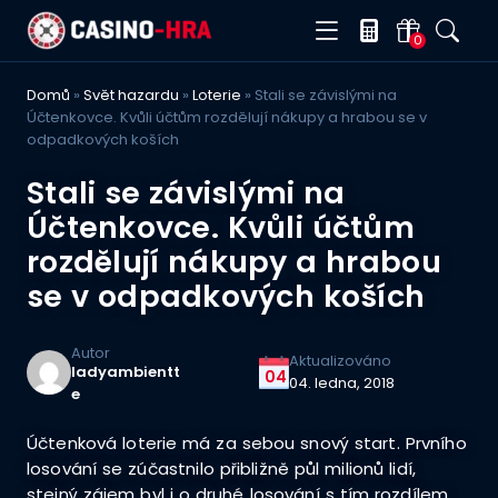
0
Domů
»
Svět hazardu
»
Loterie
»
Stali se závislými na
Účtenkovce. Kvůli účtům rozdělují nákupy a hrabou se v
odpadkových koších
Stali se závislými na
Účtenkovce. Kvůli účtům
rozdělují nákupy a hrabou
se v odpadkových koších
Autor
Aktualizováno
ladyambientt
04
04. ledna, 2018
e
Účtenková loterie má za sebou snový start. Prvního
losování se zúčastnilo přibližně půl milionů lidí,
stejný zájem byl i o druhé losování s tím rozdílem,