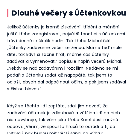
Dlouhé večery s Účtenkovkou
Jelikož účtenky je kromě získávání, třídění a měnění
ještě třeba zaregistrovat, největší fanatici s účtenkami
tráví denně i několik hodin. Tak třeba Michal řekl:
„Účtenky zadáváme večer se ženou. Máme teď malé
dítě, tak když si začne hrát, máme čas účtenky
zadávat a vyměňovat,“ popisuje náplň večerů Michal.
„Někdy se nad zadáváním i rozčílím. Nedávno se mi
podařilo účtenku zadat až napopáté, tak jsem to
odložil, abych dal odpočinout očím, a pak jsem zadával
s čistou hlavou“.
Když se těchto lidí zeptáte, zdali jim nevadí, že
zadávání účtenek je zdlouhavé a většina lidí na nich
nic nevyhraje, tak vám jako třeba Karel dost možná
odpoví: „Věřím, že spoustu hráčů to odradí a ti, co
vytrvají, pak budou mít větší šanci na výhru“.