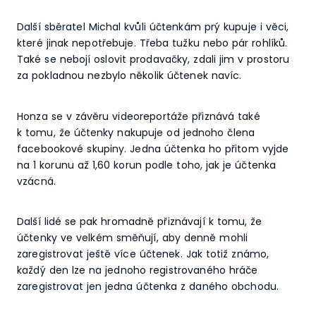
Další sběratel Michal kvůli účtenkám prý kupuje i věci,
které jinak nepotřebuje. Třeba tužku nebo pár rohlíků.
Také se nebojí oslovit prodavačky, zdali jim v prostoru
za pokladnou nezbylo několik účtenek navíc.
Honza se v závěru videoreportáže přiznává také
k tomu, že účtenky nakupuje od jednoho člena
facebookové skupiny. Jedna účtenka ho přitom vyjde
na 1 korunu až 1,60 korun podle toho, jak je účtenka
vzácná.
Další lidé se pak hromadně přiznávají k tomu, že
účtenky ve velkém směňují, aby denně mohli
zaregistrovat ještě více účtenek. Jak totiž známo,
každý den lze na jednoho registrovaného hráče
zaregistrovat jen jedna účtenka z daného obchodu.