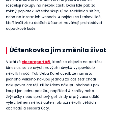
rozdělují nákupy na několik částí. Další lidé pak za
mírný poplatek účtenky skupují na sociálních sítích,
nebo na inzertních webech. A najdou se i takoví lidé,
kteří kvůli zisku dalších účtenek neváhají prohledávat
odpadkové koše.
Účtenkovka jim změnila život
V krátké
videoreportáži
, která se objevila na portálu
idnes.cz, se ze svých nových návyků vyzpovídalo
několik hráčů. Tak třeba Karel uvedl, že namísto
jednoho velkého nákupu jednou za čas teď chodí
nakupovat častěji. Při každém nákupu obchodu pak
koupí jen jednu položku, například 4 rohlíky nebo
žvýkačky nebo sprchový gel. Jindy si prý zase udělá
výlet, během něhož autem obrazí několik větších
obchodů a sesbírá účty.