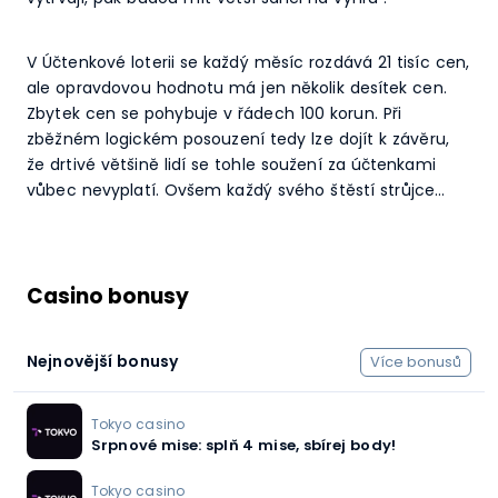
V Účtenkové loterii se každý měsíc rozdává 21 tisíc cen,
ale opravdovou hodnotu má jen několik desítek cen.
Zbytek cen se pohybuje v řádech 100 korun. Při
zběžném logickém posouzení tedy lze dojít k závěru,
že drtivé většině lidí se tohle soužení za účtenkami
vůbec nevyplatí. Ovšem každý svého štěstí strůjce…
Casino bonusy
Nejnovější bonusy
Více bonusů
Tokyo casino
Srpnové mise: splň 4 mise, sbírej body!
Tokyo casino