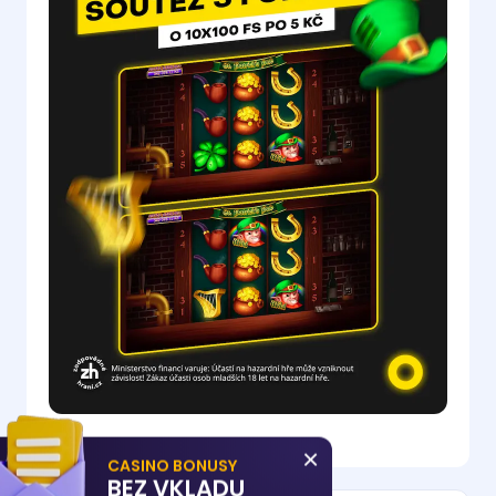
×
CASINO BONUSY
BEZ VKLADU