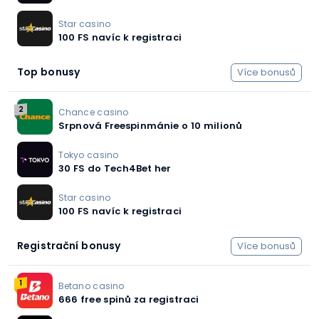
Star casino
100 FS navíc k registraci
Top bonusy
Více bonusů
2
Chance casino
Srpnová Freespinmánie o 10 milionů
Tokyo casino
30 FS do Tech4Bet her
Star casino
100 FS navíc k registraci
Registrační bonusy
Více bonusů
1
Betano casino
666 free spinů za registraci