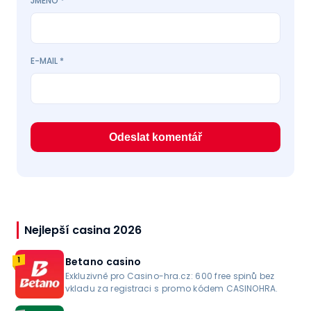
JMÉNO
*
E-MAIL
*
Nejlepší casina 2026
1
Betano casino
Exkluzivně pro Casino-hra.cz: 600 free spinů bez
vkladu za registraci s promo kódem CASINOHRA.