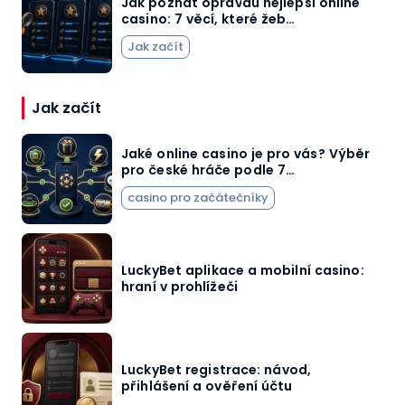
Jak poznat opravdu nejlepší online
casino: 7 věcí, které žeb…
Jak začít
Jak začít
Jaké online casino je pro vás? Výběr
pro české hráče podle 7…
casino pro začátečníky
LuckyBet aplikace a mobilní casino:
hraní v prohlížeči
LuckyBet registrace: návod,
přihlášení a ověření účtu