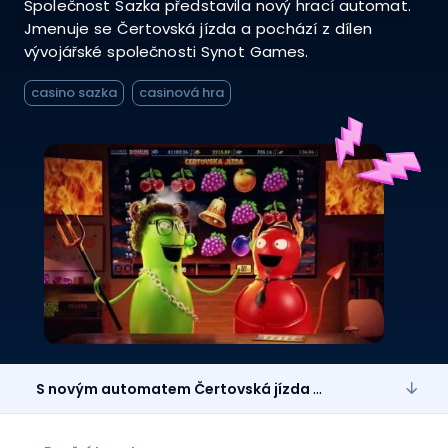
Společnost Sazka představila nový hrací automat.
Jmenuje se Čertovská jízda a pochází z dílen
vývojářské společnosti Synot Games.
casino sazka
casinová hra
S novým automatem Čertovská jízda máte na dosah i jackpoty