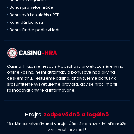
Bonus pro velké hráče
Bonusová kalkulačka, RTP, …
Kalendář bonusů
Bonus Finder podle vkladu
Casino-hra.cz je nezávislý obsahový projekt zaměřený na
online kasina, herní automaty a bonusové nabídky na
českém trhu. Testujeme kasina, analyzujeme bonusy a
srozumitelně vysvětlujeme pravidla, aby se hráči mohli
rozhodovat chytře a informovaně.
Hrajte
zodpovědně a legálně
18+ Ministerstvo financí varuje: Účastí na hazardní hře může
vzniknout závislost!