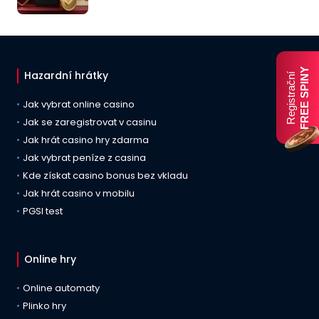
FREE SPINY
Hazardní hrátky
Registrační
Jak vybrat online casino
Jak se zaregistrovat v casinu
Jak hrát casino hry zdarma
Jak vybrat peníze z casina
Kde získat casino bonus bez vkladu
Jak hrát casino v mobilu
PGSI test
Online hry
Online automaty
Plinko hry