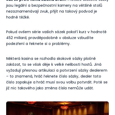
jsou legální a bezpečnostní kamery na většině stolů
nezaznamenávají zvuk, přijít na takový podvod je
hodně těžké.
Pokud ovšem série vašich sázek pokoří kurz v hodnotě
452 miliard, pravděpodobně v obsluze vzbudíte
podezření a řeknete si o problémy.
Některá kasina se rozhodla skokové sázky plošně
zakázat, to se však děje k velké nelibosti hostů. Jiná
vyžadují přesnou artikulaci a potvrzení sázky dealerem
– to znamená, hráč řeknete číslo sázky, dealer toto
číslo zopakuje a hráč musí svou volbu potvrdit. Poté se
již nic takového jako změna čísla nemůže udát.