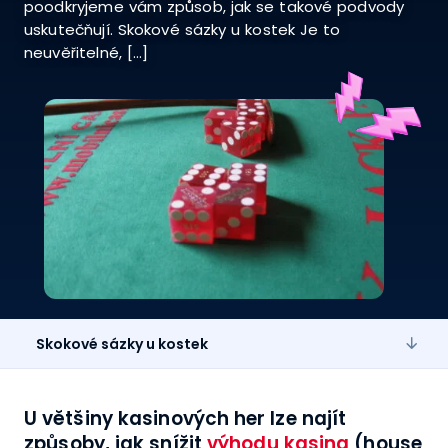
poodkryjeme vám způsob, jak se takové podvody
uskutečňují. Skokové sázky u kostek Je to
neuvěřitelné, […]
Skokové sázky u kostek
U většiny kasinových her lze najít
způsoby, jak snížit
výhodu kasina
(house