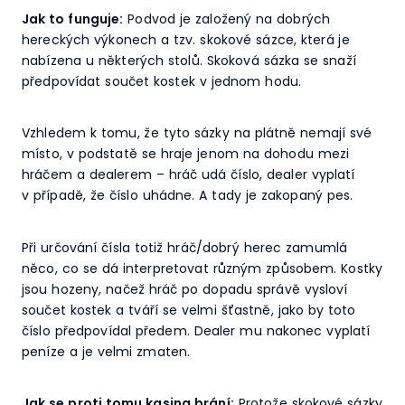
Jak to funguje:
Podvod je založený na dobrých
hereckých výkonech a tzv. skokové sázce, která je
nabízena u některých stolů. Skoková sázka se snaží
předpovídat součet kostek v jednom hodu.
Vzhledem k tomu, že tyto sázky na plátně nemají své
místo, v podstatě se hraje jenom na dohodu mezi
hráčem a dealerem – hráč udá číslo, dealer vyplatí
v případě, že číslo uhádne. A tady je zakopaný pes.
Při určování čísla totiž hráč/dobrý herec zamumlá
něco, co se dá interpretovat různým způsobem. Kostky
jsou hozeny, načež hráč po dopadu správě vysloví
součet kostek a tváří se velmi šťastně, jako by toto
číslo předpovídal předem. Dealer mu nakonec vyplatí
peníze a je velmi zmaten.
Jak se proti tomu kasina brání:
Protože skokové sázky