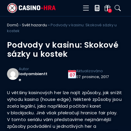
0
Domů
»
Svět hazardu
»
Podvody v kasinu: Skokové sázky u
kostek
Podvody v kasinu: Skokové
sázky u kostek
Autor
Aktualizováno
ladyambientt
07
07. prosince, 2017
e
U většiny kasinových her lze najít způsoby, jak snížit
výhodu kasina (house edge). Některé způsoby jsou
zcela legální, jako například počítání karet
v blackjacku. Jiné však překračují hranice fair play.
V tomto seriálu vám představíme nejznámější
způsoby podvádění u jednotlivých her a