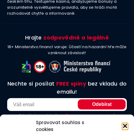
českém trhu. Testujeme kasina, analyzujeme bonusy a
srozumitelně vysvětlujeme pravidla, aby se hráči mohli
rozhodovat chytře a informovaně.
Hrajte
zodpovědně a legálně
18+ Ministerstvo financí varuje: Účastí na hazardní hře může
vzniknout závislost!
Nechte si posílat
FREE spiny
bez vkladu do
emailu!
Odesláním souhlasíte se
Zpracování osobních údajů
Spravovat souhlas s
cookies