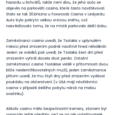
hazardu u lichvářů, takže není divu, že jeho auto se
objevilo na parkovišti casina, které často navštěvoval.
Stalo se tak 20.března u Foxwoods Casina v Ledyardu.
Auto bylo pokryto velkou vrstvou sněhu, což
nasvědčovalo tomu, že na místě parkovalo delší dobu.
Zaměstnanci casina uvedli, že Tsolakis v uplynulém
měsíci před zmizením podnik navštívil hned několikrát.
Jeden ze svědků pak uvedl, že Tsolakis šest dní před
zmizením vyhrál docela dost peněz. Ostatní
zaměstnanci casina Tsolakise viděli v přítomnosti dvou
blíže neidentifikovatelných mužů, jeden zaměstnance
přitom uvedl, že mu čtyři dny před zmizením vydával
poukázku na občerstvení (v USA mají návštěvníci
casina v případě delšího pobytu nárok na malou
svačinku).
Ačkoliv casino mělo bezpečnostní kamery, záznam byl
vymazán ještě předtím, než se na něj vyšetřovatelé