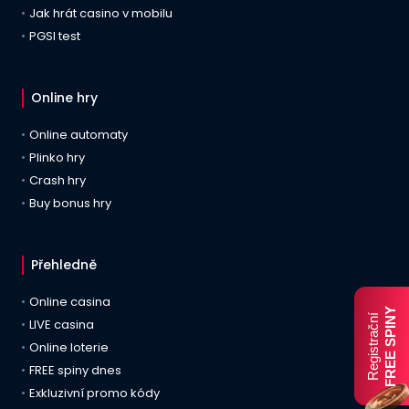
Jak hrát casino v mobilu
PGSI test
Online hry
Online automaty
Plinko hry
Crash hry
Buy bonus hry
Přehledně
Online casina
FREE SPINY
Registrační
LIVE casina
Online loterie
FREE spiny dnes
Exkluzivní promo kódy