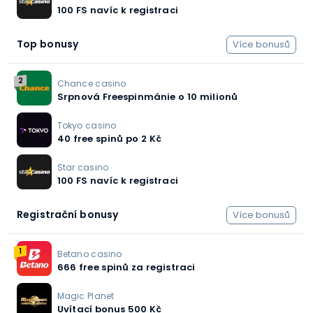
100 FS navíc k registraci
Top bonusy
Více bonusů
2
Chance casino
Srpnová Freespinmánie o 10 milionů
Tokyo casino
40 free spinů po 2 Kč
Star casino
100 FS navíc k registraci
Registrační bonusy
Více bonusů
1
Betano casino
666 free spinů za registraci
Magic Planet
Uvítací bonus 500 Kč