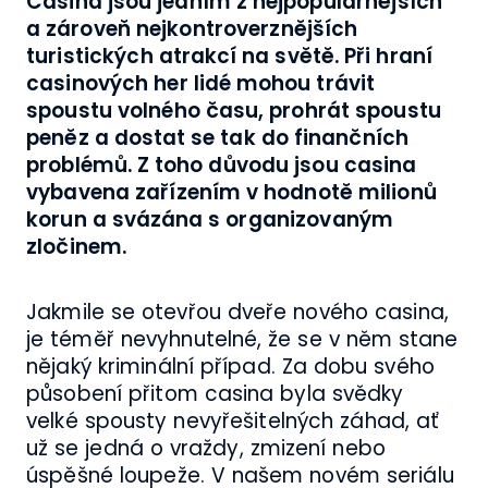
Casina jsou jedním z nejpopulárnějších
a zároveň nejkontroverznějších
turistických atrakcí na světě. Při hraní
casinových her lidé mohou trávit
spoustu volného času, prohrát spoustu
peněz a dostat se tak do finančních
problémů. Z toho důvodu jsou casina
vybavena zařízením v hodnotě milionů
korun a svázána s organizovaným
zločinem.
Jakmile se otevřou dveře nového casina,
je téměř nevyhnutelné, že se v něm stane
nějaký kriminální případ. Za dobu svého
působení přitom casina byla svědky
velké spousty nevyřešitelných záhad, ať
už se jedná o vraždy, zmizení nebo
úspěšné loupeže. V našem novém seriálu