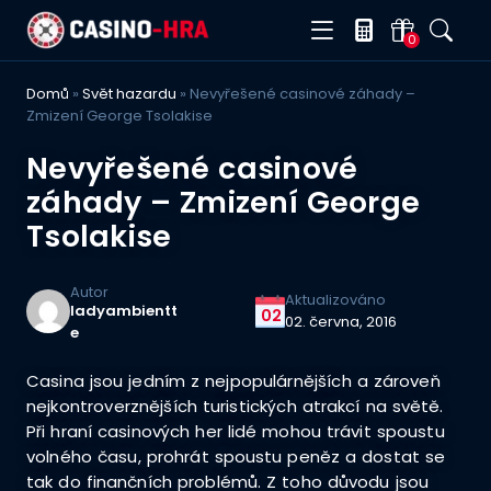
0
Domů
»
Svět hazardu
»
Nevyřešené casinové záhady –
Zmizení George Tsolakise
Nevyřešené casinové
záhady – Zmizení George
Tsolakise
Autor
Aktualizováno
ladyambientt
02
02. června, 2016
e
Casina jsou jedním z nejpopulárnějších a zároveň
nejkontroverznějších turistických atrakcí na světě.
Při hraní casinových her lidé mohou trávit spoustu
volného času, prohrát spoustu peněz a dostat se
tak do finančních problémů. Z toho důvodu jsou