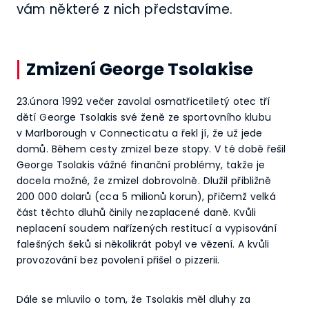
vám některé z nich představíme.
Zmizení George Tsolakise
23.února 1992 večer zavolal osmatřicetiletý otec tří
dětí George Tsolakis své ženě ze sportovního klubu
v Marlborough v Connecticatu a řekl jí, že už jede
domů. Během cesty zmizel beze stopy. V té době řešil
George Tsolakis vážné finanční problémy, takže je
docela možné, že zmizel dobrovolně. Dlužil přibližně
200 000 dolarů (cca 5 milionů korun), přičemž velká
část těchto dluhů činily nezaplacené daně. Kvůli
neplacení soudem nařízených restitucí a vypisování
falešných šeků si několikrát pobyl ve vězení. A kvůli
provozování bez povolení přišel o pizzerii.
Dále se mluvilo o tom, že Tsolakis měl dluhy za