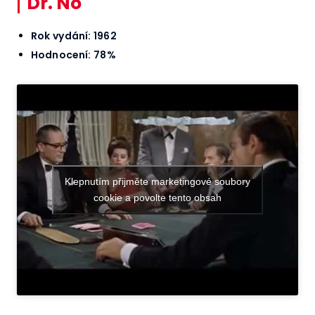
Dr. No
Rok vydání: 1962
Hodnocení: 78%
Klepnutím přijměte marketingové soubory
cookie a povolte tento obsah