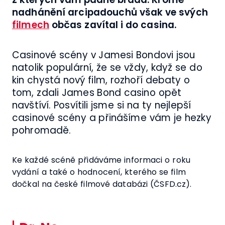
nadhánění arcipadouchů však ve svých
filmech
občas zavítal i do casina.
Casinové scény v Jamesi Bondovi jsou
natolik populární, že se vždy, když se do
kin chystá nový film, rozhoří debaty o
tom, zdali James Bond casino opět
navštíví. Posvítili jsme si na ty nejlepší
casinové scény a přinášíme vám je hezky
pohromadě.
Ke každé scéně přidáváme informaci o roku
vydání a také o hodnocení, kterého se film
dočkal na české filmové databázi (ČSFD.cz).