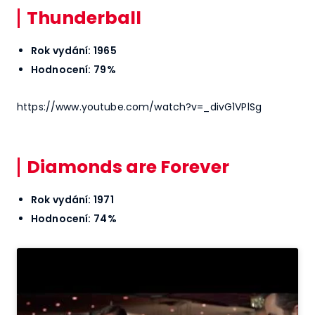
Thunderball
Rok vydání: 1965
Hodnocení: 79%
https://www.youtube.com/watch?v=_divG1VPlSg
Diamonds are Forever
Rok vydání: 1971
Hodnocení: 74%