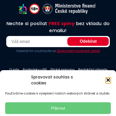
Nechte si posílat
FREE spiny
bez vkladu do
emailu!
Odesláním souhlasíte se
Zpracování osobních údajů
O nás
Podmínky užití
Etické principy
Redakční zásady
Jak hodnotíme
Odkazy
Kontakt
Spravovat souhlas s
cookies
Používáme cookies k vylepšení našich webových stránek a služeb.
Provozování hazardních her v České republice upravuje zákon
č.
Přijmout
186/2016 Sb.
Účast je povolena pouze osobám starším 18 let. Tento
web obsahuje affiliate odkazy, za registrace či vklady přes ně můžeme