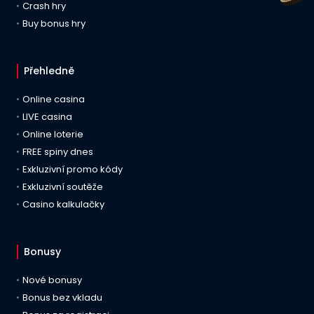
Crash hry
Buy bonus hry
Přehledně
Online casina
LIVE casina
Online loterie
FREE spiny dnes
Exkluzivní promo kódy
Exkluzivní soutěže
Casino kalkulačky
Bonusy
Nové bonusy
Bonus bez vkladu