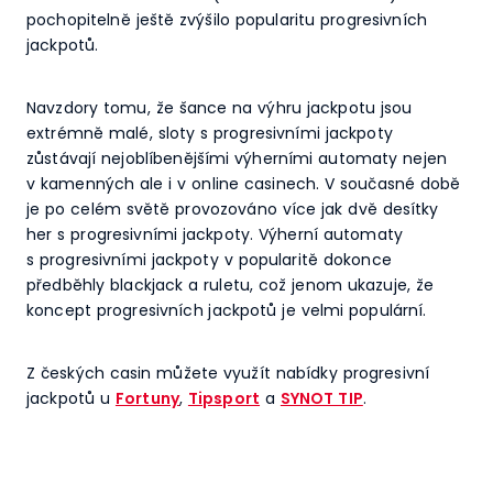
pochopitelně ještě zvýšilo popularitu progresivních
jackpotů.
Navzdory tomu, že šance na výhru jackpotu jsou
extrémně malé, sloty s progresivními jackpoty
zůstávají nejoblíbenějšími výherními automaty nejen
v kamenných ale i v online casinech. V současné době
je po celém světě provozováno více jak dvě desítky
her s progresivními jackpoty. Výherní automaty
s progresivními jackpoty v popularitě dokonce
předběhly blackjack a ruletu, což jenom ukazuje, že
koncept progresivních jackpotů je velmi populární.
Z českých casin můžete využít nabídky progresivní
jackpotů u
Fortuny
,
Tipsport
a
SYNOT TIP
.