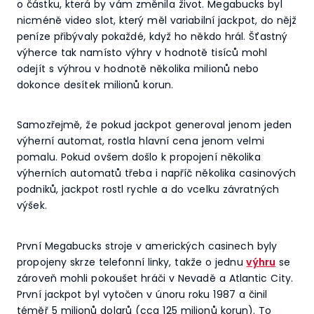
o částku, která by vám změnila život. Megabucks byl
nicméně video slot, který měl variabilní jackpot, do nějž
peníze přibývaly pokaždé, když ho někdo hrál. Šťastný
výherce tak namísto výhry v hodnotě tisíců mohl
odejít s výhrou v hodnotě několika milionů nebo
dokonce desítek milionů korun.
Samozřejmě, že pokud jackpot generoval jenom jeden
výherní automat, rostla hlavní cena jenom velmi
pomalu. Pokud ovšem došlo k propojení několika
výherních automatů třeba i napříč několika casinových
podniků, jackpot rostl rychle a do vcelku závratných
výšek.
První Megabucks stroje v amerických casinech byly
propojeny skrze telefonní linky, takže o jednu
výhru
se
zároveň mohli pokoušet hráči v Nevadě a Atlantic City.
První jackpot byl vytočen v únoru roku 1987 a činil
téměř 5 milionů dolarů (cca 125 milionů korun). To