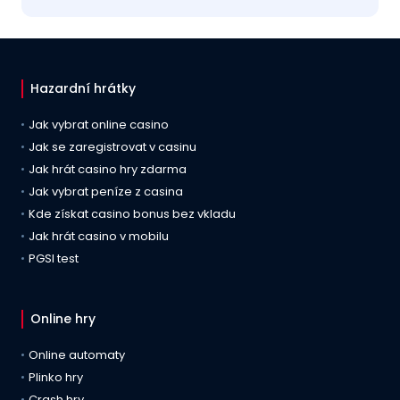
Hazardní hrátky
Jak vybrat online casino
Jak se zaregistrovat v casinu
Jak hrát casino hry zdarma
Jak vybrat peníze z casina
Kde získat casino bonus bez vkladu
Jak hrát casino v mobilu
PGSI test
Online hry
Online automaty
Plinko hry
Crash hry