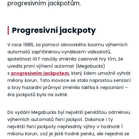
progresivním jackpotům.
Progresivní jackpoty
V roce 1986, za pomoci obrovského boomu výherních
automatů zapříčiněnou vynálezem videoslotů,
společnost IGT navždy změnila casinové hry tím, že
uvedla první výherní automat (Megabucks)
s
progresivním jackpotem
, který lidem umožnil vyhrát
miliony korun. Tato inovace se stala naprostou senzací
a brzy hazardní průmysl změnila takřka k nepoznání –
éra jackpotů byla na světě.
Do vydání Megabucks byl největší peněžitou odměnou
výherních automatů fixní jackpot. Dokonce i ty
největší fixní jackpoty nepřesáhly výhry v hodnotě 1
milionu korun, což je jistě hodně peněz, ale nejedná se