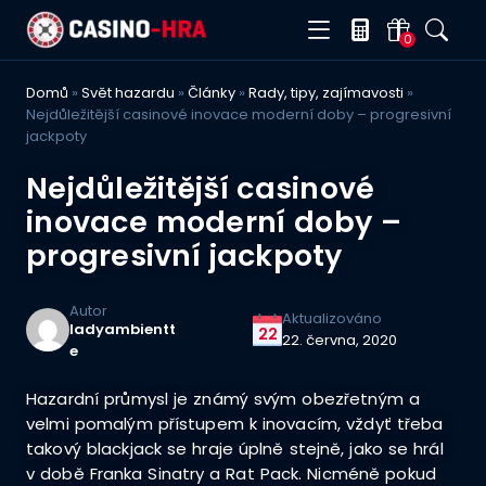
0
Domů
»
Svět hazardu
»
Články
»
Rady, tipy, zajímavosti
»
Nejdůležitější casinové inovace moderní doby – progresivní
jackpoty
Nejdůležitější casinové
inovace moderní doby –
progresivní jackpoty
Autor
Aktualizováno
ladyambientt
22
22. června, 2020
e
Hazardní průmysl je známý svým obezřetným a
velmi pomalým přístupem k inovacím, vždyť třeba
takový blackjack se hraje úplně stejně, jako se hrál
v době Franka Sinatry a Rat Pack. Nicméně pokud