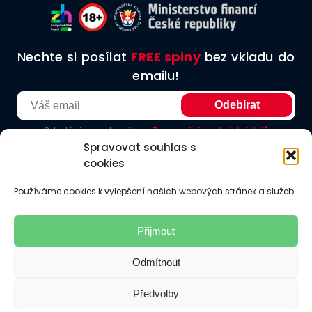
Nechte si posílat
FREE spiny
bez vkladu do
emailu!
Odesláním souhlasíte se
Zpracování osobních údajů
Spravovat souhlas s
cookies
O nás
Podmínky užití
Etické principy
Redakční zásady
Používáme cookies k vylepšení našich webových stránek a služeb.
Jak hodnotíme
Odkazy
Kontakt
Přijmout
Odmítnout
Provozování hazardních her v České republice upravuje zákon
č.
186/2016 Sb.
Účast je povolena pouze osobám starším 18 let. Tento
Předvolby
web obsahuje affiliate odkazy, za registrace či vklady přes ně můžeme
získat provizi, která však neovlivňuje naše
hodnocení ani recenze
.