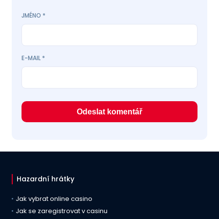
JMÉNO
*
E-MAIL
*
Hazardní hrátky
Jak vybrat online casino
Jak se zaregistrovat v casinu