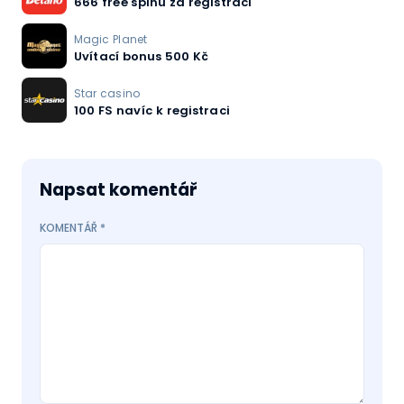
666 free spinů za registraci
Magic Planet
Uvítací bonus 500 Kč
Star casino
100 FS navíc k registraci
Napsat komentář
KOMENTÁŘ
*