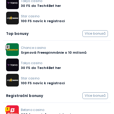
Tokyo casino
30 FS do Tech4Bet her
Star casino
100 FS navíc k registraci
Top bonusy
Více bonusů
2
Chance casino
Srpnová Freespinmánie o 10 milionů
Tokyo casino
30 FS do Tech4Bet her
Star casino
100 FS navíc k registraci
Registrační bonusy
Více bonusů
1
Betano casino