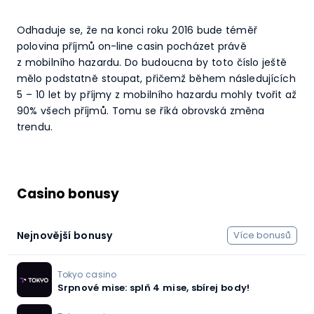
Odhaduje se, že na konci roku 2016 bude téměř
polovina příjmů on-line casin pocházet právě
z mobilního hazardu. Do budoucna by toto číslo ještě
mělo podstatně stoupat, přičemž během následujících
5 – 10 let by příjmy z mobilního hazardu mohly tvořit až
90% všech příjmů. Tomu se říká obrovská změna
trendu.
Casino bonusy
Nejnovější bonusy
Více bonusů
Tokyo casino
Srpnové mise: splň 4 mise, sbírej body!