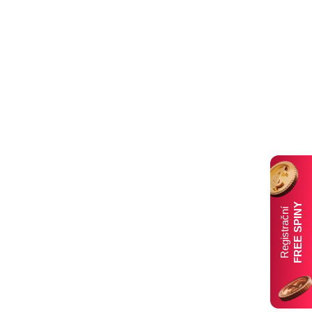
FREE SPINY
Registrační