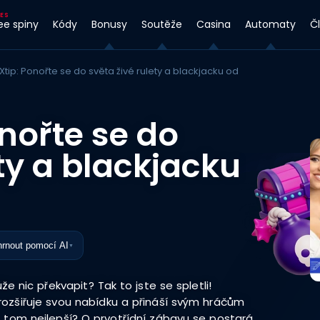
ee spiny
Kódy
Bonusy
Soutěže
Casina
Automaty
Č
tip: Ponořte se do světa živé rulety a blackjacku od
nořte se do
ety a blackjacku
rnout pomocí AI
▼
že nic překvapit? Tak to jste se spletli!
rozšiřuje svou nabídku a přináší svým hráčům
na tom nejlepší? O prvotřídní zábavu se postará