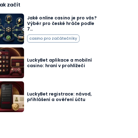
ak začít
Jaké online casino je pro vás?
Výběr pro české hráče podle
7…
casino pro začátečníky
LuckyBet aplikace a mobilní
casino: hraní v prohlížeči
LuckyBet registrace: návod,
přihlášení a ověření účtu