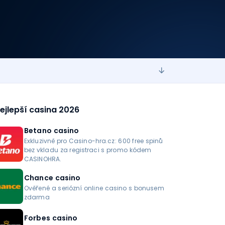
ejlepší casina 2026
Betano casino
Exkluzivně pro Casino-hra.cz: 600 free spinů
bez vkladu za registraci s promo kódem
CASINOHRA.
Chance casino
Ověřené a seriózní online casino s bonusem
zdarma
Forbes casino