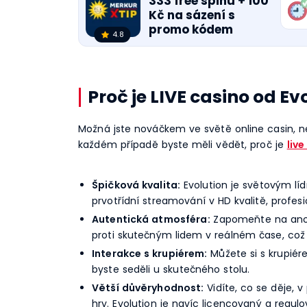
333 free spinů + 100
Kč na sázení s
promo kódem
4.8
Proč je LIVE casino od E
Možná jste nováčkem ve světě online casin, neb
každém případě byste měli vědět, proč je
live
Špičková kvalita:
Evolution je světovým líd
prvotřídní streamování v HD kvalitě, profesio
Autentická atmosféra:
Zapomeňte na anony
proti skutečným lidem v reálném čase, což 
Interakce s krupiérem:
Můžete si s krupiére
byste seděli u skutečného stolu.
Větší důvěryhodnost:
Vidíte, co se děje, 
hry. Evolution je navíc licencovaný a regul