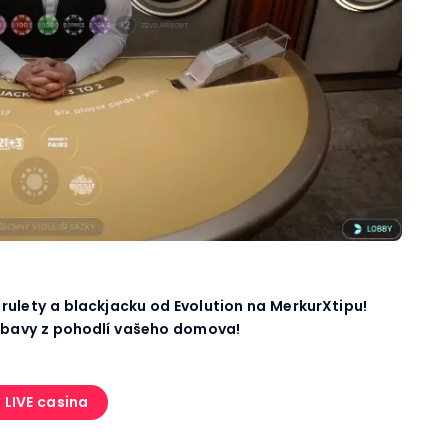
é rulety a blackjacku od Evolution na MerkurXtipu!
zábavy z pohodlí vašeho domova!
 LIVE casina