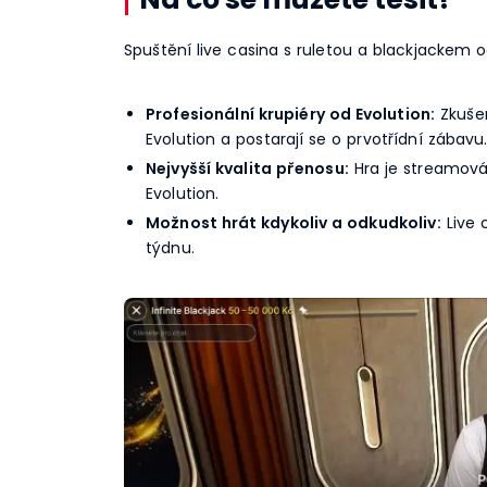
Spuštění live casina s ruletou a blackjackem 
Profesionální krupiéry od Evolution:
Zkušen
Evolution a postarají se o prvotřídní zábavu
Nejvyšší kvalita přenosu:
Hra je streamován
Evolution.
Možnost hrát kdykoliv a odkudkoliv:
Live 
týdnu.