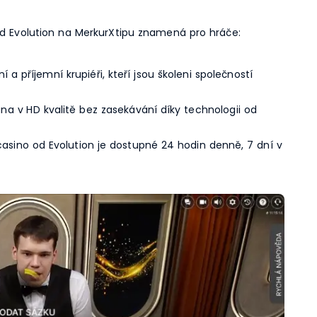
od Evolution na MerkurXtipu znamená pro hráče:
í a příjemní krupiéři, kteří jsou školeni společností
.
a v HD kvalitě bez zasekávání díky technologii od
casino od Evolution je dostupné 24 hodin denně, 7 dní v