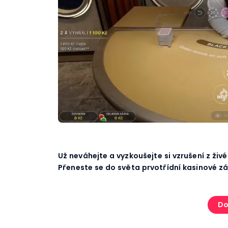
Už neváhejte a vyzkoušejte si vzrušení z živ
Přeneste se do světa prvotřídní kasinové 
Do