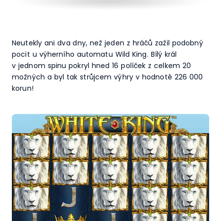
Neutekly ani dva dny, než jeden z hráčů zažil podobný
pocit u výherního automatu Wild King. Bílý král
v jednom spinu pokryl hned 16 políček z celkem 20
možných a byl tak strůjcem výhry v hodnotě 226 000
korun!