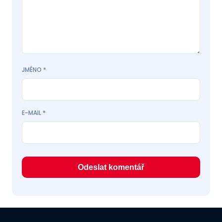
JMÉNO
*
E-MAIL
*