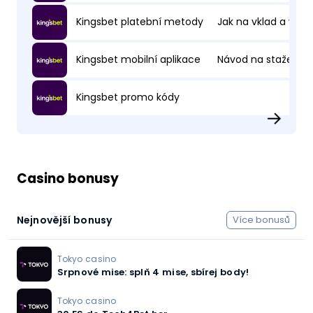
Kingsbet platební metody
Jak na vklad a výbě
Kingsbet mobilní aplikace
Návod na stažení d
Kingsbet promo kódy
→
Casino bonusy
Nejnovější bonusy
Více bonusů
Tokyo casino
Srpnové mise: splň 4 mise, sbírej body!
Tokyo casino