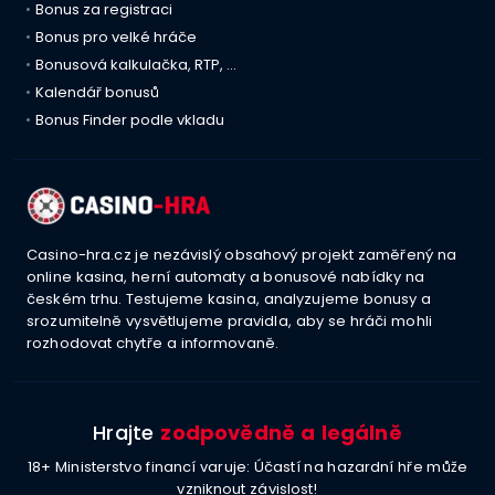
Bonus za registraci
Bonus pro velké hráče
Bonusová kalkulačka, RTP, …
Kalendář bonusů
Bonus Finder podle vkladu
Casino-hra.cz je nezávislý obsahový projekt zaměřený na
online kasina, herní automaty a bonusové nabídky na
českém trhu. Testujeme kasina, analyzujeme bonusy a
srozumitelně vysvětlujeme pravidla, aby se hráči mohli
rozhodovat chytře a informovaně.
Hrajte
zodpovědně a legálně
18+ Ministerstvo financí varuje: Účastí na hazardní hře může
vzniknout závislost!