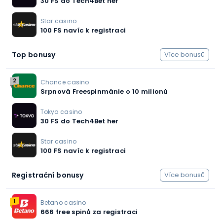
30 FS do Tech4Bet her
Star casino
100 FS navíc k registraci
Top bonusy
Více bonusů
2
Chance casino
Srpnová Freespinmánie o 10 milionů
Tokyo casino
30 FS do Tech4Bet her
Star casino
100 FS navíc k registraci
Registrační bonusy
Více bonusů
1
Betano casino
666 free spinů za registraci