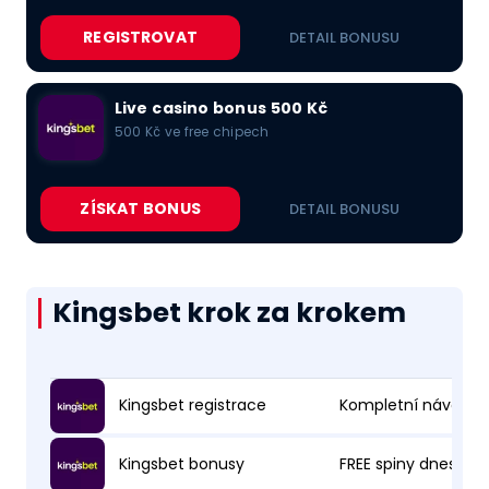
REGISTROVAT
DETAIL BONUSU
Live casino bonus 500 Kč
500 Kč ve free chipech
ZÍSKAT BONUS
DETAIL BONUSU
Kingsbet krok za krokem
Kingsbet registrace
Kompletní návod kr
Kingsbet bonusy
FREE spiny dnes