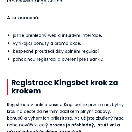
rozvadovské King’s Casino.
A to znamená:
jasně přehledný web a intuitivní interface,
vynikající bonusy a promo akce,
bezpečné prostředí díky splnění regulací,
pohodlnou registraci a ověření přes BankID.
Registrace Kingsbet krok za
krokem
Registrace v online casinu Kingsbet je první a nezbytný
krok na cestě za herním zážitkem plným zábavy,
bonusů a výherních příležitostí. Ať už jste zkušený hráč,
nebo nováček, celý
proces je přehledný, intuitivní a
přizpůsobený českému prostředí
.