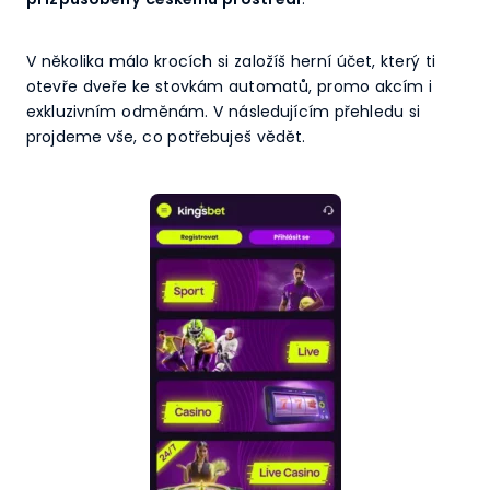
V několika málo krocích si založíš herní účet, který ti
otevře dveře ke stovkám automatů, promo akcím i
exkluzivním odměnám. V následujícím přehledu si
projdeme vše, co potřebuješ vědět.