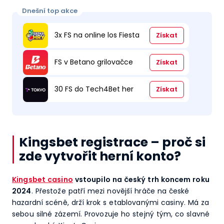
Dnešní top akce
3x FS na online los Fiesta
Získat
FS v Betano grilovačce
Získat
30 FS do Tech4Bet her
Získat
Kingsbet registrace – proč si
zde vytvořit herní konto?
Kingsbet casino
vstoupilo na český trh koncem roku
2024
. Přestože patří mezi novější hráče na české
hazardní scéně, drží krok s etablovanými casiny. Má za
sebou silné zázemí. Provozuje ho stejný tým, co slavné