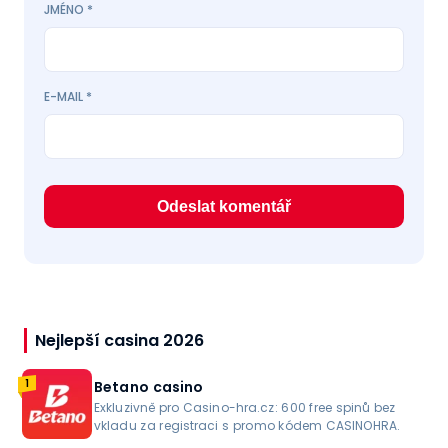
JMÉNO
*
E-MAIL
*
Nejlepší casina 2026
1
Betano casino
Exkluzivně pro Casino-hra.cz: 600 free spinů bez
vkladu za registraci s promo kódem CASINOHRA.