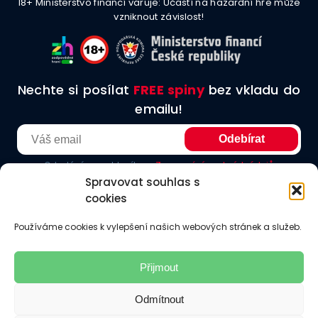
18+ Ministerstvo financí varuje: Účastí na hazardní hře může
vzniknout závislost!
Nechte si posílat
FREE spiny
bez vkladu do
emailu!
Odesláním souhlasíte se
Zpracování osobních údajů
Spravovat souhlas s
cookies
O nás
Podmínky užití
Etické principy
Redakční zásady
Používáme cookies k vylepšení našich webových stránek a služeb.
Jak hodnotíme
Odkazy
Kontakt
Přijmout
Odmítnout
Provozování hazardních her v České republice upravuje zákon
č.