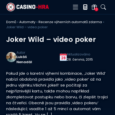
0
Domů
»
Automaty
»
Recenze výherních automatů zdarma
»
Joker Wild – video poker
Joker Wild – video poker
Autor
Aktualizováno
Lukáš
28
28. června, 2015
Nenadál
Pokud jde o karetní výherní kombinace, ‚Joker Wild‘
nabízí obdobná pravidla jako ‚video poker‘ až na
jednu výjimku.Všichni ‚jokeři‘ se počítají za
nejpříznivější kartu, takže mohou například
zkompletovat postupku nebo barvu, či zlepšit trojici
na čtveřici. Obecně jsou pravidla ‚video pokeru‘
následující; vsadíte 1 až 5 mincí a automat vám
rozdá 5 karet. Vy se […]