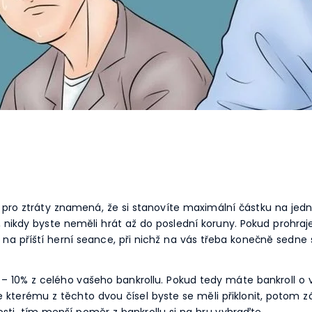
t pro ztráty znamená, že si stanovíte maximální částku na jed
, nikdy byste neměli hrát až do poslední koruny. Pokud prohr
a příští herní seance, při nichž na vás třeba konečně sedne št
 – 10% z celého vašeho bankrollu. Pokud tedy máte bankroll o ve
 kterému z těchto dvou čísel byste se měli přiklonit, potom zá
nosti, tím menší poměr z bankrollu si na hru vyhraďte.