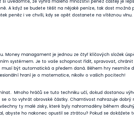
éž si uvědomte, že výhra malého množství peněz častěji je lepš
ně. A když se budete těšit na nějaké peníze, tak dost možná p
eněz i ve chvíli, kdy se opět dostanete na vítěznou vlnu. A
 Money managament je jednou ze čtyř klíčových složek úsp
 systémem. Je to vaše schopnost řídit, spravovat, chránit a 
te, musí být automatická a předem daná. Během hry nesmíte dá
sionální hraní je o matematice, nikoliv o vašich pocitech!
t. Mnoho hráčů se tuto techniku učí, dokud dostanou výhod
it se o to vyhrát obrovské částky. Chamtivost nahrazuje dob
í všechny ty malé zisky, které byly nahromaděny během dlouhýc
val, abyste ho nakonec opustil se ztrátou? Pokud se dokážete