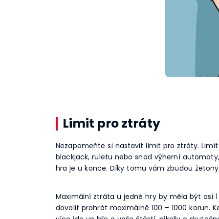
Limit pro ztráty
Nezapomeňte si nastavit limit pro ztráty. Limi
blackjack, ruletu nebo snad výherní automaty
hra je u konce. Díky tomu vám zbudou žetony n
Maximální ztráta u jedné hry by měla být asi 1
dovolit prohrát maximálně 100 – 1000 korun. Ke
více jde ve hře o vaše štěstí, nikoliv o skuteč