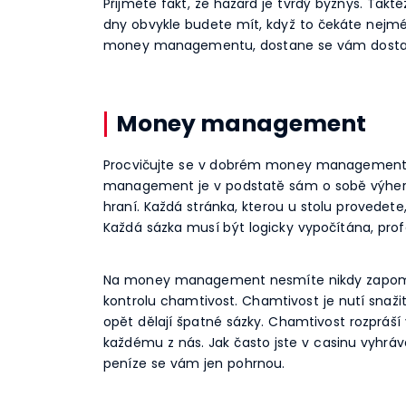
Přijměte fakt, že hazard je tvrdý byznys. Takt
dny obvykle budete mít, když to čekáte nejmé
money managementu, dostane se vám dostatek p
Money management
Procvičujte se v dobrém money managementu.
management je v podstatě sám o sobě výherním
hraní. Každá stránka, kterou u stolu provede
Každá sázka musí být logicky vypočítána, profe
Na money management nesmíte nikdy zapomína
kontrolu chamtivost. Chamtivost je nutí snaž
opět dělají špatné sázky. Chamtivost rozpráš
každému z nás. Jak často jste v casinu vyhrá
peníze se vám jen pohrnou.