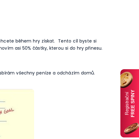
 chcete během hry získat. Tento cíl byste si
novím asi 50% částky, kterou si do hry přinesu.
tě sbírám všechny peníze a odcházím domů.
FREE SPINY
Registrační