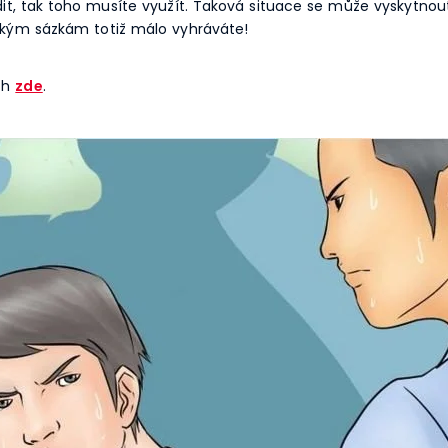
t, tak toho musíte využít. Taková situace se může vyskytnout 
ízkým sázkám totiž málo vyhráváte!
ách
zde
.