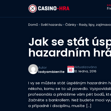
Fr
Domů
»
Svět hazardu
»
Články
»
Rady, tipy, zajímavo
Jak se stát ú
hazardním hr
Aktualizováno
Autor
10
10. ledna, 2016
ladyambientte
I vy se můžete stát úspěšným hazardním hr
někoho, komu se to už povedlo. Vyzpovída
profesionála a přinášíme vám pět bodů, kt
Začněte s bankrollem. Než budete moci vy
a případně i disciplínu, musíte […]