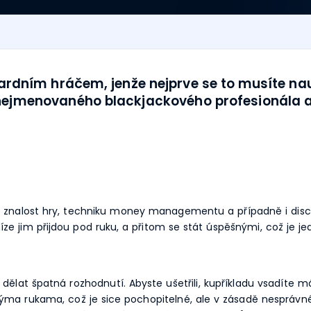
ardním hráčem, jenže nejprve se to musíte nau
 nejmenovaného blackjackového profesionála a
 znalost hry, techniku money managementu a případně i discip
íze jim přijdou pod ruku, a přitom se stát úspěšnými, což je j
dělat špatná rozhodnutí. Abyste ušetřili, kupříkladu vsadíte má
nýma rukama, což je sice pochopitelné, ale v zásadě nesprávn