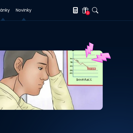
lánky
Novinky
0