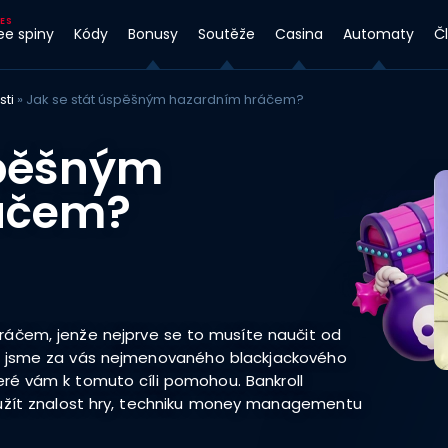
ee spiny
Kódy
Bonusy
Soutěže
Casina
Automaty
Č
sti
»
Jak se stát úspěšným hazardním hráčem?
spěšným
áčem?
áčem, jenže nejprve se to musíte naučit od
li jsme za vás nejmenovaného blackjackového
eré vám k tomuto cíli pomohou. Bankroll
užít znalost hry, techniku money managementu