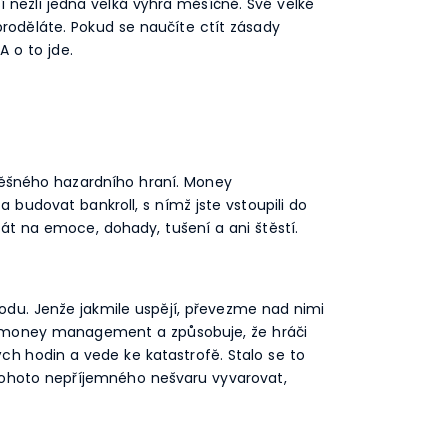
í nežli jedna velká výhra měsíčně. Své velké
roděláte. Pokud se naučíte ctít zásady
 o to jde.
ěšného hazardního hraní. Money
budovat bankroll, s nímž jste vstoupili do
t na emoce, dohady, tušení a ani štěstí.
u. Jenže jakmile uspějí, převezme nad nimi
rý money management a způsobuje, že hráči
h hodin a vede ke katastrofě. Stalo se to
 tohoto nepříjemného nešvaru vyvarovat,