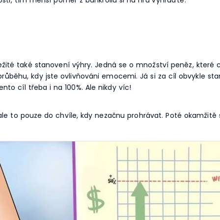
důležité také stanovení výhry. Jedná se o množství peněz, které
 průběhu, kdy jste ovlivňováni emocemi. Já si za cíl obvykle sta
nto cíl třeba i na 100%. Ale nikdy víc!
 ale to pouze do chvíle, kdy nezačnu prohrávat. Poté okamži