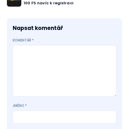
100 FS navíc k registraci
Napsat komentář
KOMENTÁŘ
*
JMÉNO
*