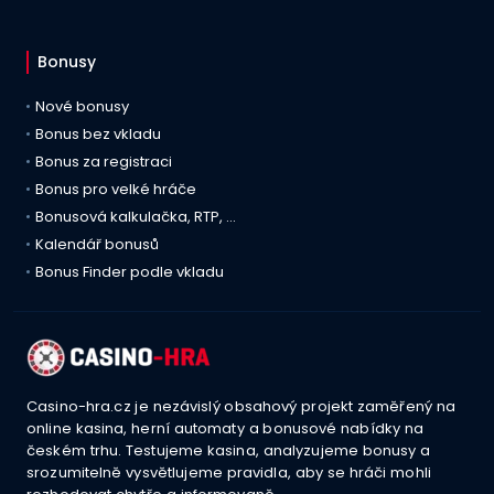
Bonusy
Nové bonusy
Bonus bez vkladu
Bonus za registraci
Bonus pro velké hráče
Bonusová kalkulačka, RTP, …
Kalendář bonusů
Bonus Finder podle vkladu
Casino-hra.cz je nezávislý obsahový projekt zaměřený na
online kasina, herní automaty a bonusové nabídky na
českém trhu. Testujeme kasina, analyzujeme bonusy a
srozumitelně vysvětlujeme pravidla, aby se hráči mohli