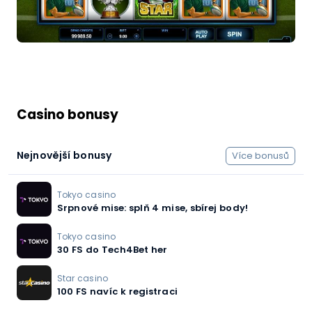
Casino bonusy
Nejnovější bonusy
Více bonusů
Tokyo casino
Srpnové mise: splň 4 mise, sbírej body!
Tokyo casino
30 FS do Tech4Bet her
Star casino
100 FS navíc k registraci