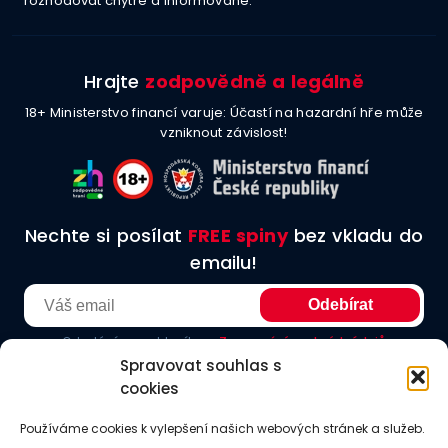
rozhodovat chytře a informovaně.
Hrajte
zodpovědně a legálně
18+ Ministerstvo financí varuje: Účastí na hazardní hře může
vzniknout závislost!
Nechte si posílat
FREE spiny
bez vkladu do
emailu!
Odesláním souhlasíte se
Zpracování osobních údajů
Spravovat souhlas s
cookies
O nás
Podmínky užití
Etické principy
Redakční zásady
Používáme cookies k vylepšení našich webových stránek a služeb.
Jak hodnotíme
Odkazy
Kontakt