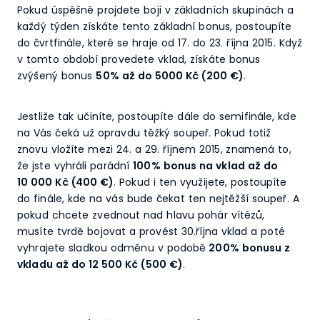
Pokud úspěšně projdete boji v základních skupinách a
každý týden získáte tento základní bonus, postoupíte
do čvrtfinále, které se hraje od 17. do 23. října 2015. Když
v tomto období provedete vklad, získáte bonus
zvýšený bonus
50% až do 5000 Kč (200 €)
.
Jestliže tak učiníte, postoupíte dále do semifinále, kde
na Vás čeká už opravdu těžký soupeř. Pokud totiž
znovu vložíte mezi 24. a 29. říjnem 2015, znamená to,
že jste vyhráli parádní
100% bonus na vklad až do
10 000 Kč (400 €)
. Pokud i ten využijete, postoupíte
do finále, kde na vás bude čekat ten nejtěžší soupeř. A
pokud chcete zvednout nad hlavu pohár vítězů,
musíte tvrdě bojovat a provést 30.října vklad a poté
vyhrajete sladkou odměnu v podobě
200% bonusu z
vkladu až do 12 500 Kč (500 €)
.