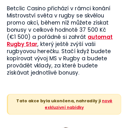
Betclic Casino přichází v rámci konání
Mistrovství světa v rugby se skvělou
promo akcí, během níž můžete získat
bonusy v celkové hodnotě 37 500 Kč
(€1 500) a pořádně si zahrát
automat
Rugby Star
, který ještě zvýší vaši
rugbyovou herečku. Stačí když budete
kopírovat vývoj MS v Rugby a budete
provádět vklady, za které budete
získávat jednotlivé bonusy.
Tato akce byla ukončena, nahradily ji
nové
exkluzivní nabídky