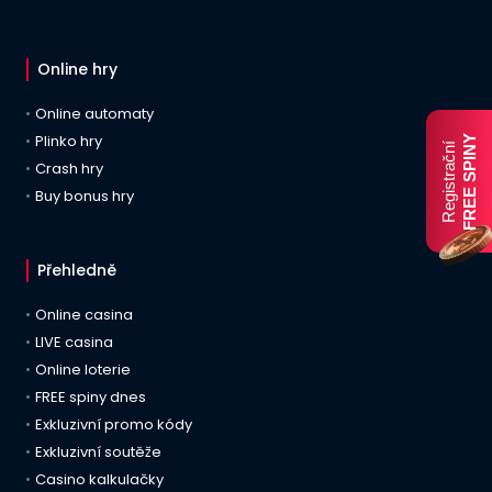
Online hry
Online automaty
Plinko hry
FREE SPINY
Registrační
Crash hry
Buy bonus hry
Přehledně
Online casina
LIVE casina
Online loterie
FREE spiny dnes
Exkluzivní promo kódy
Exkluzivní soutěže
Casino kalkulačky