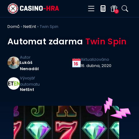
0
Domů
»
NetEnt
»
Twin Spin
Automat zdarma
Twin Spin
Autor
Aktualizováno
Lukáš
16
16. dubna, 2020
Nenadál
Vývojář
automatu
NetEnt