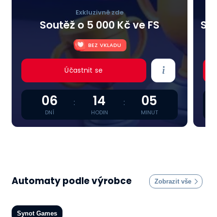
Exkluzivně zde
Soutěž o 5 000 Kč ve FS
Sou
BEZ VKLADU
Účastnit se
06
14
05
:
:
DNÍ
HODIN
MINUT
Automaty podle výrobce
Zobrazit vše
Synot Games