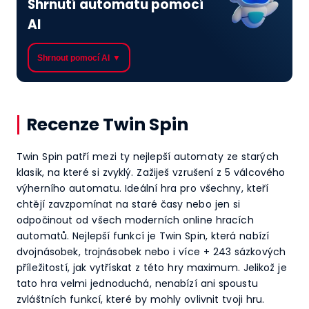
Shrnutí automatu pomocí
AI
Shrnout pomocí AI
▼
Recenze Twin Spin
Twin Spin patří mezi ty nejlepší automaty ze starých
klasik, na které si zvyklý. Zažiješ vzrušení z 5 válcového
výherního automatu. Ideální hra pro všechny, kteří
chtějí zavzpomínat na staré časy nebo jen si
odpočinout od všech moderních online hracích
automatů. Nejlepší funkcí je Twin Spin, která nabízí
dvojnásobek, trojnásobek nebo i více + 243 sázkových
příležitostí, jak vytřískat z této hry maximum. Jelikož je
tato hra velmi jednoduchá, nenabízí ani spoustu
zvláštních funkcí, které by mohly ovlivnit tvoji hru.