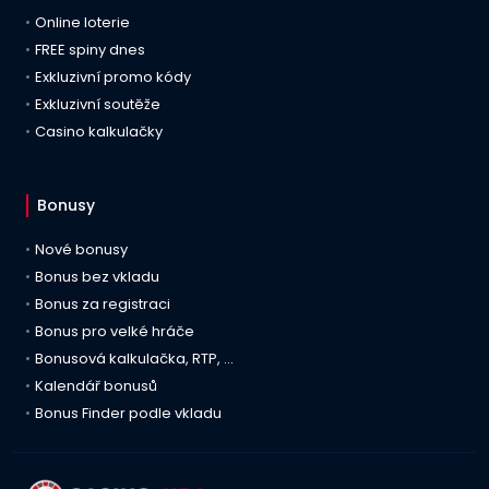
Online loterie
FREE spiny dnes
Exkluzivní promo kódy
Exkluzivní soutěže
Casino kalkulačky
Bonusy
Nové bonusy
Bonus bez vkladu
Bonus za registraci
Bonus pro velké hráče
Bonusová kalkulačka, RTP, …
Kalendář bonusů
Bonus Finder podle vkladu