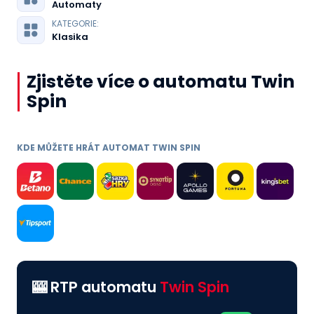
Automaty
KATEGORIE:
Klasika
Zjistěte více o automatu Twin
Spin
KDE MŮŽETE HRÁT AUTOMAT TWIN SPIN
🎰 RTP automatu
Twin Spin