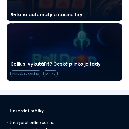
Betano automaty a casino hry
Kolik si vykutálíš? České plinko je tady
Kingsbet casino
plinko
Hazardní hrátky
Jak vybrat online casino