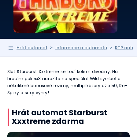
Hrát automat
Informace o automatu
RTP auto
Slot Starburst Xxxtreme se točí kolem divočiny. Na
hracím poli 5x3 narazíte na speciální Wild symbol a
několikeré bonusové režimy, multiplikátory až x150, Re-
Spiny a sexy výhry!
Hrát automat Starburst
Xxxtreme zdarma