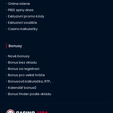
Online loterie
FREE spiny dnes
Exkluzivní promo kódy
Exkluzivní soutěže
Casino kalkulačky
Bonusy
Nové bonusy
Bonus bez vkladu
Bonus za registraci
Bonus pro velké hráče
Bonusová kalkulačka, RTP, …
Kalendář bonusů
Bonus Finder podle vkladu