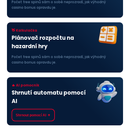
Počet free spinů sám o sobě neprozradí, jak výhodný
casino bonus opravdu je.
👋 Kalkulačka
Plánovač rozpočtu na
hazardní hry
Počet free spinů sám o sobě neprozradí, jak výhodný
casino bonus opravdu je.
🔥 AI pomocník
Shrnutí automatu pomocí
AI
Shrnout pomocí AI
▼