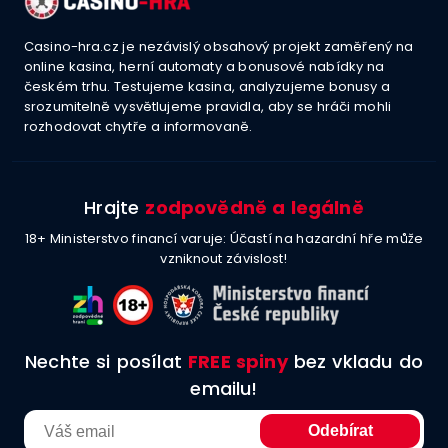
Casino-hra.cz je nezávislý obsahový projekt zaměřený na
online kasina, herní automaty a bonusové nabídky na
českém trhu. Testujeme kasina, analyzujeme bonusy a
srozumitelně vysvětlujeme pravidla, aby se hráči mohli
rozhodovat chytře a informovaně.
Hrajte
zodpovědně a legálně
18+ Ministerstvo financí varuje: Účastí na hazardní hře může
vzniknout závislost!
Nechte si posílat
FREE spiny
bez vkladu do
emailu!