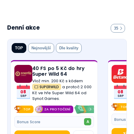
Denní akce
35
TOP
Nejnovější
Dle kvality
40 FS po 5 Kč do hry
1
Super Wild 64
T
Vlož min. 200 Kč s kódem
Vyzvedni si volné točky v
Ha
a protoč 2 000
SUPERWILD
08
08
Kč ve hře Super Wild 64 od
SRP
SRP
Synot Games.
TOP
TOP
ZA PROTOČENÍ
ZA VKLAD
Bonus Sco
A
Bonus Score