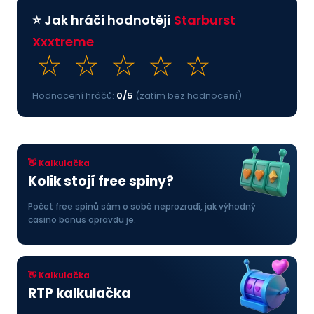
⭐ Jak hráči hodnotějí
Starburst
Xxxtreme
☆
☆
☆
☆
☆
Hodnocení hráčů:
0/5
(zatím bez hodnocení)
👋 Kalkulačka
Kolik stojí free spiny?
Počet free spinů sám o sobě neprozradí, jak výhodný
casino bonus opravdu je.
👋 Kalkulačka
RTP kalkulačka