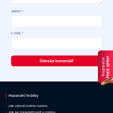
JMÉNO
*
E-MAIL
*
FREE SPINY
Registrační
Hazardní hrátky
Jak vybrat online casino
Jak se zaregistrovat v casinu