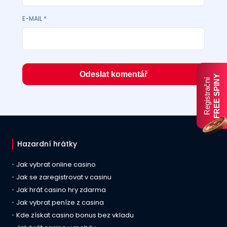
E-MAIL
*
FREE SPINY
Registrační
Hazardní hrátky
Jak vybrat online casino
Jak se zaregistrovat v casinu
Jak hrát casino hry zdarma
Jak vybrat peníze z casina
Kde získat casino bonus bez vkladu