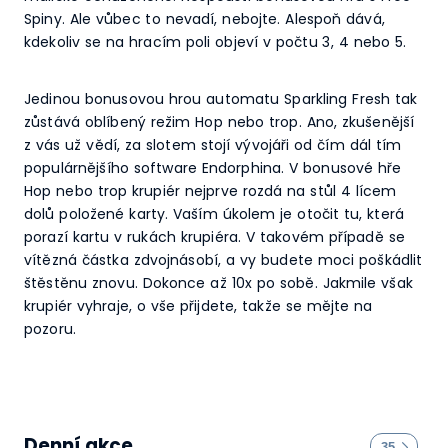
Spiny. Ale vůbec to nevadí, nebojte. Alespoň dává,
kdekoliv se na hracím poli objeví v počtu 3, 4 nebo 5.
Jedinou bonusovou hrou automatu Sparkling Fresh tak
zůstává oblíbený režim Hop nebo trop. Ano, zkušenější
z vás už vědí, za slotem stojí vývojáři od čím dál tím
populárnějšího software Endorphina. V bonusové hře
Hop nebo trop krupiér nejprve rozdá na stůl 4 lícem
dolů položené karty. Vaším úkolem je otočit tu, která
porazí kartu v rukách krupiéra. V takovém případě se
vítězná částka zdvojnásobí, a vy budete moci poškádlit
štěstěnu znovu. Dokonce až 10x po sobě. Jakmile však
krupiér vyhraje, o vše přijdete, takže se mějte na
pozoru.
Denní akce
35