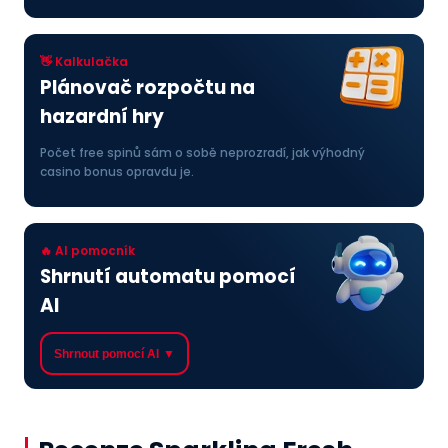
👋 Kalkulačka
Plánovač rozpočtu na
hazardní hry
Počet free spinů sám o sobě neprozradí, jak výhodný
casino bonus opravdu je.
🔥 AI pomocník
Shrnutí automatu pomocí
AI
Shrnout pomocí AI
▼