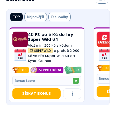
TOP
Nejnovější
Dle kvality
40 FS po 5 Kč do hry
1
Super Wild 64
T
Vlož min. 200 Kč s kódem
Vyzvedni si volné točky v
Ha
a protoč 2 000
SUPERWILD
08
08
Kč ve hře Super Wild 64 od
SRP
SRP
Synot Games.
TOP
TOP
ZA PROTOČENÍ
ZA VKLAD
Bonus Sco
A
Bonus Score
ZÍSK
ZÍSKAT BONUS