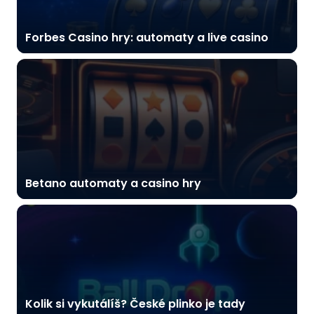
Forbes Casino hry: automaty a live casino
Betano automaty a casino hry
Kolik si vykutálíš? České plinko je tady