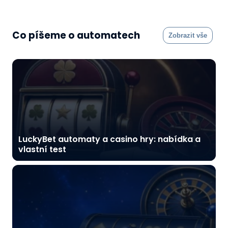
Co píšeme o automatech
Zobrazit vše
LuckyBet automaty a casino hry: nabídka a
vlastní test