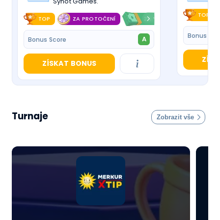
Synot Games.
TOP
TOP
ZA PROTOČENÍ
ZA VKLAD
Bonus Sco
A
Bonus Score
ZÍSK
ZÍSKAT BONUS
Turnaje
Zobrazit vše