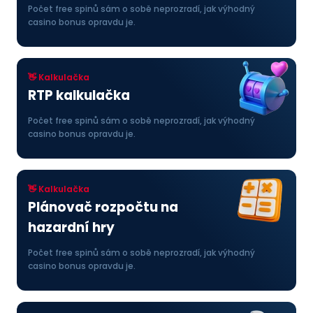
Počet free spinů sám o sobě neprozradí, jak výhodný
casino bonus opravdu je.
👋 Kalkulačka
RTP kalkulačka
Počet free spinů sám o sobě neprozradí, jak výhodný
casino bonus opravdu je.
👋 Kalkulačka
Plánovač rozpočtu na
hazardní hry
Počet free spinů sám o sobě neprozradí, jak výhodný
casino bonus opravdu je.