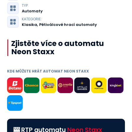
TYP:
Automaty
KATEGORIE:
,
Klasika
Pětiválcové hrací automaty
Zjistěte více o automatu
Neon Staxx
KDE MŮŽETE HRÁT AUTOMAT NEON STAXX
🎰 RTP automatu
Neon Staxx