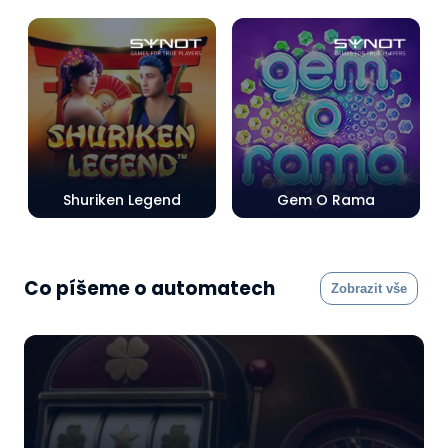
Shuriken Legend
Gem O Rama
Co píšeme o automatech
Zobrazit vše