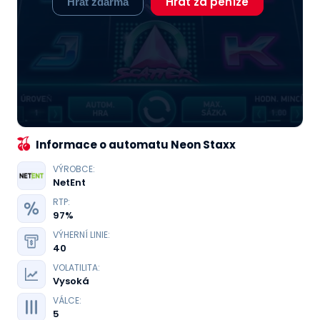
Hrát za peníze
Hrát zdarma
Informace o automatu Neon Staxx
VÝROBCE:
NetEnt
RTP:
97%
VÝHERNÍ LINIE:
40
VOLATILITA:
Vysoká
VÁLCE:
5