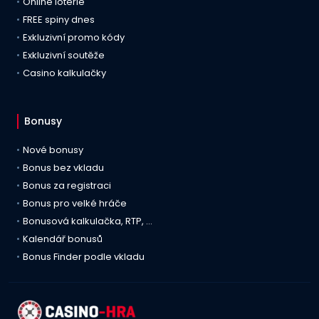
Online loterie
FREE spiny dnes
Exkluzivní promo kódy
Exkluzivní soutěže
Casino kalkulačky
Bonusy
Nové bonusy
Bonus bez vkladu
Bonus za registraci
Bonus pro velké hráče
Bonusová kalkulačka, RTP, …
Kalendář bonusů
Bonus Finder podle vkladu