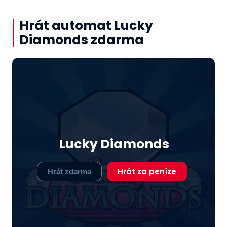
Hrát automat Lucky
Diamonds zdarma
Lucky Diamonds
Hrát za peníze
Hrát zdarma