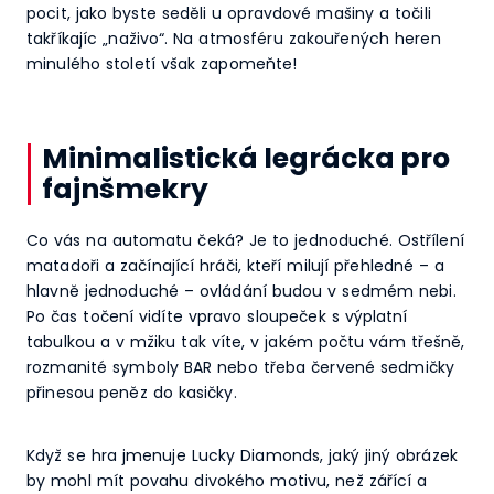
pocit, jako byste seděli u opravdové mašiny a točili
takříkajíc „naživo“. Na atmosféru zakouřených heren
minulého století však zapomeňte!
Minimalistická legrácka pro
fajnšmekry
Co vás na automatu čeká? Je to jednoduché. Ostřílení
matadoři a začínající hráči, kteří milují přehledné – a
hlavně jednoduché – ovládání budou v sedmém nebi.
Po čas točení vidíte vpravo sloupeček s výplatní
tabulkou a v mžiku tak víte, v jakém počtu vám třešně,
rozmanité symboly BAR nebo třeba červené sedmičky
přinesou peněz do kasičky.
Když se hra jmenuje Lucky Diamonds, jaký jiný obrázek
by mohl mít povahu divokého motivu, než zářící a