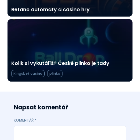
Betano automaty a casino hry
Kolik si vykutálíš? České plinko je tady
Kingsbet casino
plinko
Napsat komentář
KOMENTÁŘ
*