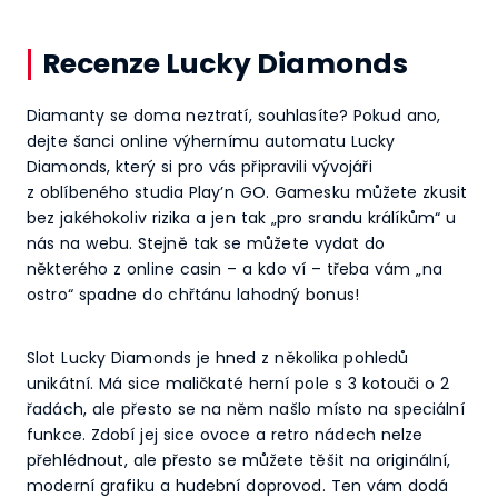
Recenze Lucky Diamonds
Diamanty se doma neztratí, souhlasíte? Pokud ano,
dejte šanci online výhernímu automatu Lucky
Diamonds, který si pro vás připravili vývojáři
z oblíbeného studia Play’n GO. Gamesku můžete zkusit
bez jakéhokoliv rizika a jen tak „pro srandu králíkům“ u
nás na webu. Stejně tak se můžete vydat do
některého z online casin – a kdo ví – třeba vám „na
ostro“ spadne do chřtánu lahodný bonus!
Slot Lucky Diamonds je hned z několika pohledů
unikátní. Má sice maličkaté herní pole s 3 kotouči o 2
řadách, ale přesto se na něm našlo místo na speciální
funkce. Zdobí jej sice ovoce a retro nádech nelze
přehlédnout, ale přesto se můžete těšit na originální,
moderní grafiku a hudební doprovod. Ten vám dodá