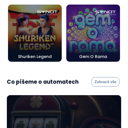
Shuriken Legend
Gem O Rama
Co píšeme o automatech
Zobrazit vše