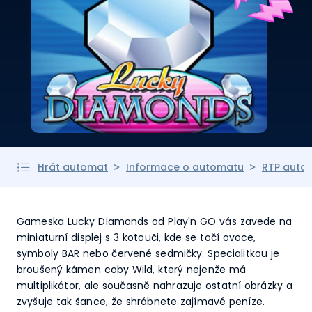
Hrát automat
Informace o automatu
RTP auto
Gameska Lucky Diamonds od Play'n GO vás zavede na
miniaturní displej s 3 kotouči, kde se točí ovoce,
symboly BAR nebo červené sedmičky. Specialitkou je
broušený kámen coby Wild, který nejenže má
multiplikátor, ale současně nahrazuje ostatní obrázky a
zvyšuje tak šance, že shrábnete zajímavé peníze.