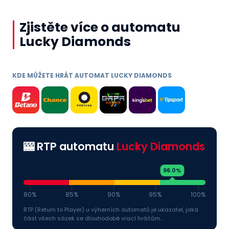
Zjistěte více o automatu
Lucky Diamonds
KDE MŮŽETE HRÁT AUTOMAT LUCKY DIAMONDS
🎰 RTP automatu
Lucky Diamonds
96.0%
80%
85%
90%
95%
100%
RTP (Return to Player) u výherních automatů je ukazatel, jaká
část všech sázek se dlouhodobě vrací hráčům…