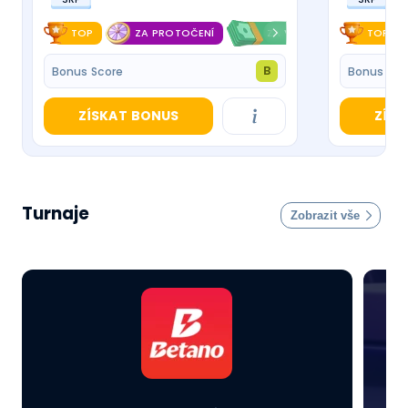
TOP
ZA PROTOČENÍ
ZA VKLAD
TOP
B
Bonus Score
Bonus Sco
ZÍSKAT BONUS
ZÍSK
Turnaje
Zobrazit vše