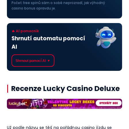
Počet free spinů sám o sobě neprozradí, jak výhodný
casino bonus opravdu je.
🔥 AI pomocník
Shrnutí automatu pomocí
AI
Shrnout pomocí AI
▼
Recenze Lucky Casino Deluxe
Už podle názvu se těš na pořádnou casino jízdu se