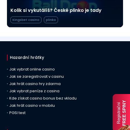
Kolik si vykutálíš? České plinko je tady
Kingsbet casino
plinko
Hazardní hrátky
Jak vybrat online casino
Jak se zaregistrovat v casinu
Jak hrát casino hry zdarma
Jak vybrat peníze z casina
Kde získat casino bonus bez vkladu
FREE SPINY
Registrační
Jak hrát casino v mobilu
PGSI test