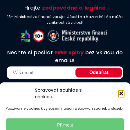
Hrajte
zodpovědně a legálně
18+ Ministerstvo financí varuje: Účastí na hazardní hře může
vzniknout závislost!
Nechte si posílat
FREE spiny
bez vkladu do
emailu!
Odesláním souhlasíte se
Zpracování osobních údajů
Spravovat souhlas s
cookies
O nás
Podmínky užití
Etické principy
Redakční zásady
Používáme cookies k vylepšení našich webových stránek a služeb.
Jak hodnotíme
Odkazy
Kontakt
Přijmout