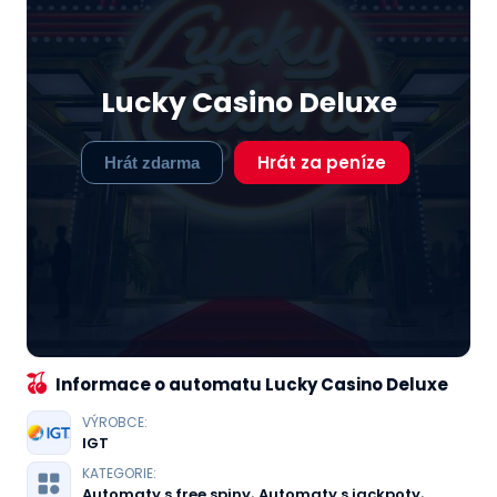
Lucky Casino Deluxe
Hrát za peníze
Hrát zdarma
Informace o automatu Lucky Casino Deluxe
VÝROBCE:
IGT
KATEGORIE:
,
,
Automaty s free spiny
Automaty s jackpoty