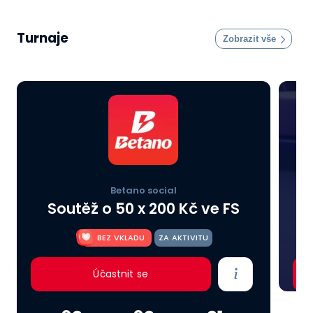
Turnaje
Zobrazit vše
Betano social
Soutěž o 50 x 200 Kč ve FS
P
BEZ VKLADU
ZA AKTIVITU
Účastnit se