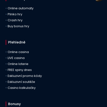
Online automaty
Plinko hry
Crash hry
Buy bonus hry
Přehledně
Online casina
LIVE casina
Online loterie
FREE spiny dnes
Exkluzivní promo kódy
Exkluzivní soutěže
Casino kalkulačky
Bonusy