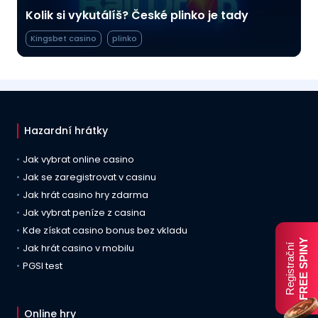
Kolik si vykutálíš? České plinko je tady
Kingsbet casino
plinko
Hazardní hrátky
Jak vybrat online casino
Jak se zaregistrovat v casinu
Jak hrát casino hry zdarma
Jak vybrat peníze z casina
Kde získat casino bonus bez vkladu
FREE SPINY
Jak hrát casino v mobilu
Registrační
PGSI test
Online hry