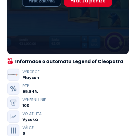
Hrát za peníze
Hrát zdarma
Informace o automatu Legend of Cleopatra
VÝROBCE:
Playson
RTP:
95.84%
VÝHERNÍ LINIE:
100
VOLATILITA:
Vysoká
VÁLCE:
6