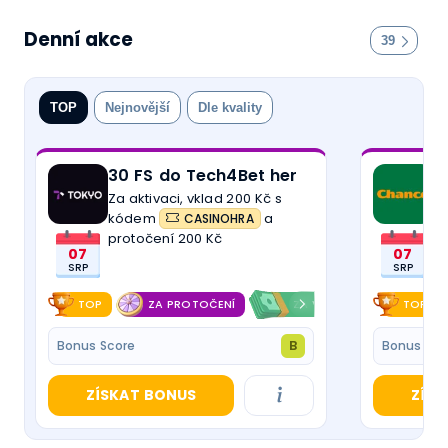
Denní akce
39
TOP
Nejnovější
Dle kvality
30 FS do Tech4Bet her
1
Za aktivaci, vklad 200 Kč s
Za protočení 200 Kč. Hraj
de
kódem
a
CASINOHRA
4 
protočení 200 Kč
07
07
SRP
SRP
TOP
ZA PROTOČENÍ
ZA VKLAD
TOP
B
Bonus Score
Bonus Sco
ZÍSKAT BONUS
ZÍSK