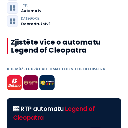
TYP:
Automaty
KATEGORIE:
Dobrodružství
Zjistěte více o automatu
Legend of Cleopatra
KDE MŮŽETE HRÁT AUTOMAT LEGEND OF CLEOPATRA
🎰 RTP automatu
Legend of
Cleopatra