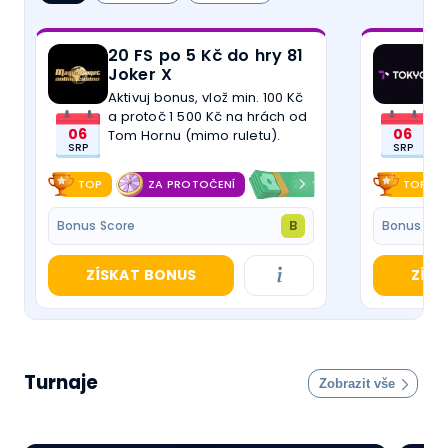
20 FS po 5 Kč do hry 81
3
Joker X
Za aktivaci, vklad 200 Kč s
Aktivuj bonus, vlož min. 100 Kč
k
a protoč 1 500 Kč na hrách od
pr
06
06
Tom Hornu (mimo ruletu).
SRP
SRP
TOP
ZA PROTOČENÍ
ZA VKLAD
TOP
B
Bonus Score
Bonus Sco
ZÍSKAT BONUS
ZÍSK
Turnaje
Zobrazit vše