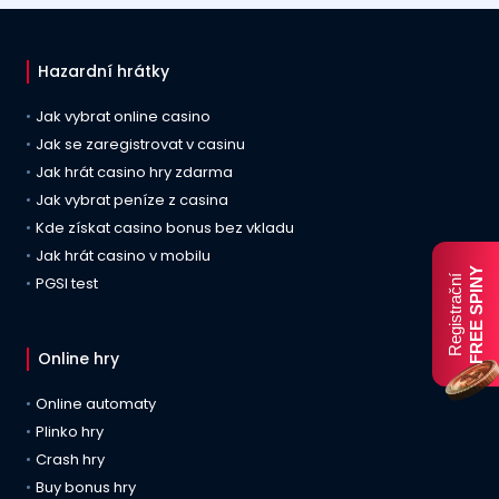
Hazardní hrátky
Jak vybrat online casino
Jak se zaregistrovat v casinu
Jak hrát casino hry zdarma
Jak vybrat peníze z casina
Kde získat casino bonus bez vkladu
Jak hrát casino v mobilu
FREE SPINY
Registrační
PGSI test
Online hry
Online automaty
Plinko hry
Crash hry
Buy bonus hry