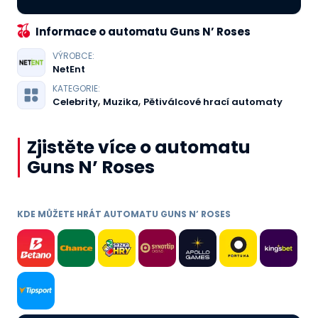
Informace o automatu Guns N’ Roses
VÝROBCE:
NetEnt
KATEGORIE:
,
,
Celebrity
Muzika
Pětiválcové hrací automaty
Zjistěte více o automatu
Guns N’ Roses
KDE MŮŽETE HRÁT AUTOMATU GUNS N’ ROSES