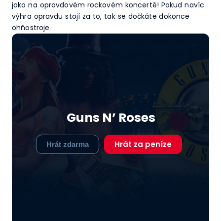
jako na opravdovém rockovém koncertě! Pokud navíc
výhra opravdu stojí za to, tak se dočkáte dokonce
ohňostroje.
Guns N’ Roses
Hrát za peníze
Hrát zdarma