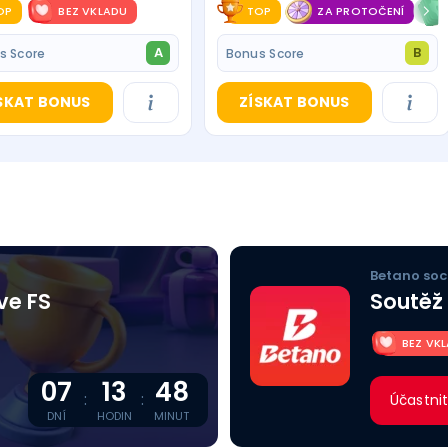
OP
BEZ VKLADU
TOP
ZA PROTOČENÍ
A
B
s Score
Bonus Score
SKAT BONUS
ZÍSKAT BONUS
Betano soc
ve FS
Soutěž 
BEZ VK
07
13
48
:
:
Účastnit
DNÍ
HODIN
MINUT