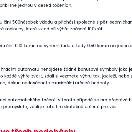
přibližně jednou v deseti točeních.
činí 500násobek vkladu a přichází společně s pěti sedmička
ké melouny, které vklad při výhře znásobí 100krát.
a činí 0,10 korun na výherní řadu a tedy 0,50 korun na jeden s
hracím automatu nenajdete žádné bonusové symboly jako je t
ždé výhře zvolit, zdali si vezmete výhru tak, jak leží, nebo zd
ních, dokud nedosáhnete maximální určené hodnoty.
i automatického točení. V tomto případě se hra přehrává bez
ře promyslete, zdali je tato hra skutečně určená pro vás.
 ve třech podobách: