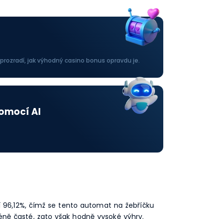
prozradí, jak výhodný casino bonus opravdu je.
omocí AI
í 96,12%, čímž se tento automat na žebříčku
méně časté, zato však hodně vysoké výhry.