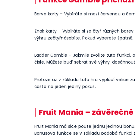
Barva karty – Vybíráte si mezi červenou a čer
Znak karty – Vybíráte si ze čtyř různých barev 
výhru zečtyřnásobíte. Pokud vyberete špatně, 
Ladder Gamble – Jakmile zvolíte tuto funkci, o
čísle. Můžete buď sebrat své výhry, dosáhnout
Protože už v základu tato hra vyplácí velice
často na jeden jediný pokus.
Fruit Mania – závěrečné
Fruit Mania má sice pouze jednu jedinou bonus
Bonusová funkce se v základu podobá funkci z