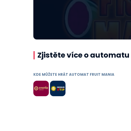
Zjistěte více o automatu
KDE MŮŽETE HRÁT AUTOMAT FRUIT MANIA