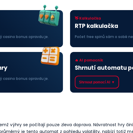
👋 Kalkulačka
RTP kalkulačka
ý casino bonus opravdu je.
Počet free spinů sám o sobě ne
🔥 AI pomocník
hry
Shrnutí automatu p
ý casino bonus opravdu je.
Shrnout pomocí AI
▼
emž výhry se počítají pouze zleva doprava. Návratnost hry čin
dprůměrný je tento automat z pohledu volatility, nabízí totiž 