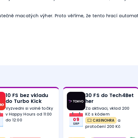
l skutečně macatých výher. Proto věříme, že tento hrací aut
10 FS bez vkladu
30 FS do Tech4Bet
do Turbo Kick
her
Vyzvedni si volné točky
Za aktivaci, vklad 200
v Happy Hours od 11:00
Kč s kódem
09
do 12:00
a
CASINOHRA
SRP
protočení 200 Kč