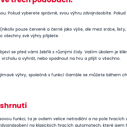
nou. Pokud vyberete správně, svou výhru zdvojnásobíte. Pokud z
(nikoliv pouze červené a černé jako výše, ale mezi srdce, listy
o všechny své výhry přijdete.
bjeví se před vámi žebřík s různými čísly. Vaším úkolem je klik
 vrcholu a vyhrát, nebo spadnout na hru a přijít o všechno.
 zajímavé výhry, společně s funkcí Gamble se můžete během ch
 shrnutí
ovou funkci, ta je ovšem velice netradiční a na pole hracích
dvojnásobení na klasických hracích automatech, které jsem hr