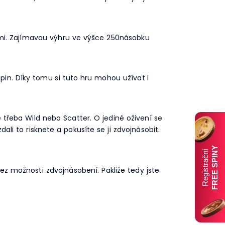
mi. Zajímavou výhru ve výšce 250násobku
pin. Díky tomu si tuto hru mohou užívat i
řeba Wild nebo Scatter. O jediné oživení se
ali to risknete a pokusíte se ji zdvojnásobit.
FREE SPINY
Registrační
 možnosti zdvojnásobení. Pakliže tedy jste