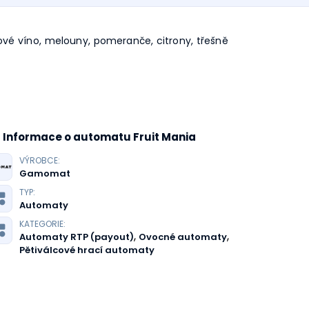
ové víno, melouny, pomeranče, citrony, třešně
Informace o automatu Fruit Mania
VÝROBCE:
Gamomat
TYP:
Automaty
KATEGORIE:
,
,
Automaty RTP (payout)
Ovocné automaty
Pětiválcové hrací automaty