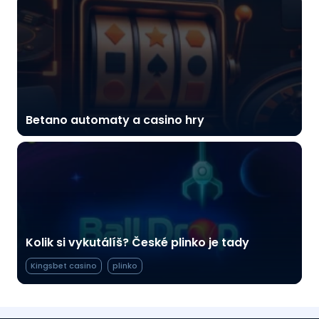
Betano automaty a casino hry
Kolik si vykutálíš? České plinko je tady
Kingsbet casino
plinko