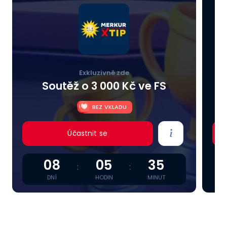
Exkluzivně zde
Soutěž o 3 000 Kč ve FS
BEZ VKLADU
Účastnit se
08
05
35
:
:
DNÍ
HODIN
MINUT