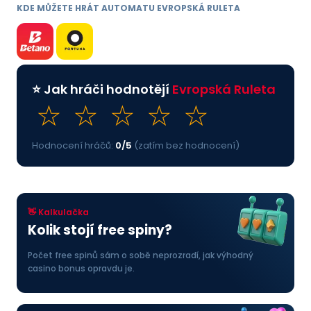
KDE MŮŽETE HRÁT AUTOMATU EVROPSKÁ RULETA
⭐ Jak hráči hodnotějí
Evropská Ruleta
☆
☆
☆
☆
☆
Hodnocení hráčů:
0/5
(zatím bez hodnocení)
👋 Kalkulačka
Kolik stojí free spiny?
Počet free spinů sám o sobě neprozradí, jak výhodný
casino bonus opravdu je.