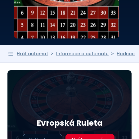
Hrát automat
Informace o automatu
Hodnocen
Evropská Ruleta