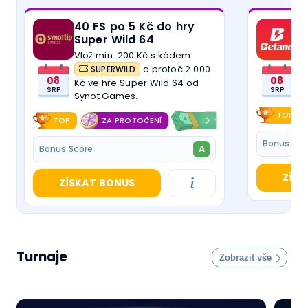
40 FS po 5 Kč do hry
1
Super Wild 64
T
Vlož min. 200 Kč s kódem
Vyzvedni si volné točky v
Ha
a protoč 2 000
SUPERWILD
08
08
Kč ve hře Super Wild 64 od
SRP
SRP
Synot Games.
TOP
TOP
ZA PROTOČENÍ
ZA VKLAD
Bonus Sco
A
Bonus Score
ZÍSK
ZÍSKAT BONUS
Turnaje
Zobrazit vše