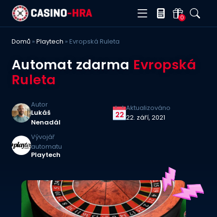
0
Domů
»
Playtech
»
Evropská Ruleta
Automat zdarma
Evropská
Ruleta
Autor
Aktualizováno
Lukáš
22
22. září, 2021
Nenadál
Vývojář
automatu
Playtech