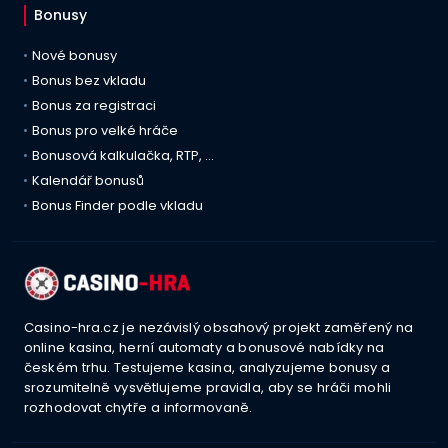
Bonusy
Nové bonusy
Bonus bez vkladu
Bonus za registraci
Bonus pro velké hráče
Bonusová kalkulačka, RTP, …
Kalendář bonusů
Bonus Finder podle vkladu
Casino-hra.cz je nezávislý obsahový projekt zaměřený na
online kasina, herní automaty a bonusové nabídky na
českém trhu. Testujeme kasina, analyzujeme bonusy a
srozumitelně vysvětlujeme pravidla, aby se hráči mohli
rozhodovat chytře a informovaně.