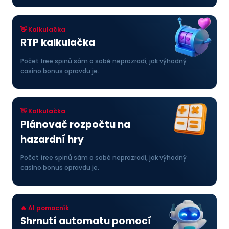
👋 Kalkulačka
RTP kalkulačka
Počet free spinů sám o sobě neprozradí, jak výhodný
casino bonus opravdu je.
👋 Kalkulačka
Plánovač rozpočtu na
hazardní hry
Počet free spinů sám o sobě neprozradí, jak výhodný
casino bonus opravdu je.
🔥 AI pomocník
Shrnutí automatu pomocí