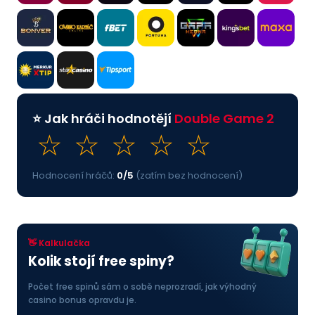
⭐ Jak hráči hodnotějí
Double Game 2
☆
☆
☆
☆
☆
Hodnocení hráčů:
0/5
(zatím bez hodnocení)
👋 Kalkulačka
Kolik stojí free spiny?
Počet free spinů sám o sobě neprozradí, jak výhodný
casino bonus opravdu je.