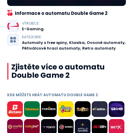
Informace o automatu Double Game 2
VÝROBCE:
E-Gaming
KATEGORIE:
,
,
,
Automaty s free spiny
Klasika
Ovocné automaty
,
Pětiválcové hrací automaty
Retro automaty
Zjistěte více o automatu
Double Game 2
KDE MŮŽETE HRÁT AUTOMATU DOUBLE GAME 2