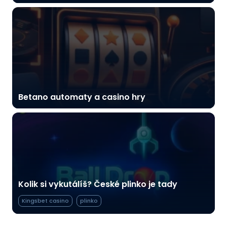
Betano automaty a casino hry
Kolik si vykutálíš? České plinko je tady
Kingsbet casino
plinko