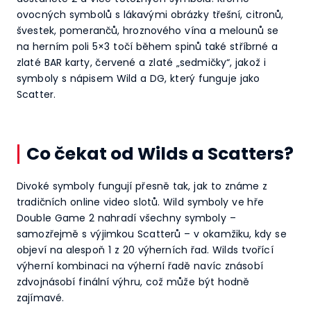
ovocných symbolů s lákavými obrázky třešní, citronů,
švestek, pomerančů, hroznového vína a melounů se
na herním poli 5×3 točí během spinů také stříbrné a
zlaté BAR karty, červené a zlaté „sedmičky“, jakož i
symboly s nápisem Wild a DG, který funguje jako
Scatter.
Co čekat od Wilds a Scatters?
Divoké symboly fungují přesně tak, jak to známe z
tradičních online video slotů. Wild symboly ve hře
Double Game 2 nahradí všechny symboly –
samozřejmě s výjimkou Scatterů – v okamžiku, kdy se
objeví na alespoň 1 z 20 výherních řad. Wilds tvořící
výherní kombinaci na výherní řadě navíc znásobí
zdvojnásobí finální výhru, což může být hodně
zajímavé.