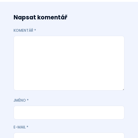
Napsat komentář
KOMENTÁŘ
*
JMÉNO
*
E-MAIL
*