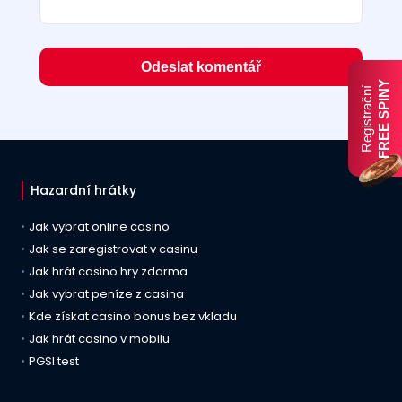
FREE SPINY
Registrační
Hazardní hrátky
Jak vybrat online casino
Jak se zaregistrovat v casinu
Jak hrát casino hry zdarma
Jak vybrat peníze z casina
Kde získat casino bonus bez vkladu
Jak hrát casino v mobilu
PGSI test