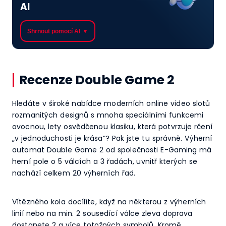
AI
Shrnout pomocí AI
▼
Recenze Double Game 2
Hledáte v široké nabídce moderních online video slotů
rozmanitých designů s mnoha speciálními funkcemi
ovocnou, lety osvědčenou klasiku, která potvrzuje rčení
„v jednoduchosti je krása“? Pak jste tu správně. Výherní
automat Double Game 2 od společnosti E-Gaming má
herní pole o 5 válcích a 3 řadách, uvnitř kterých se
nachází celkem 20 výherních řad.
Vítězného kola docílíte, když na některou z výherních
linií nebo na min. 2 sousedící válce zleva doprava
dostanete 2 a více totožných symbolů. Kromě