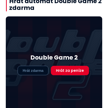
Hrát automat Double Game 2
zdarma
Double Game 2
Hrát za peníze
Hrát zdarma