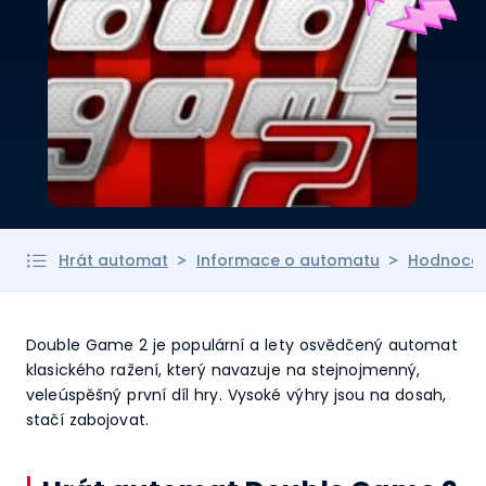
Hrát automat
Informace o automatu
Hodnocen
Double Game 2 je populární a lety osvědčený automat
klasického ražení, který navazuje na stejnojmenný,
veleúspěšný první díl hry. Vysoké výhry jsou na dosah,
stačí zabojovat.