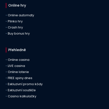
Online hry
Online automaty
Plinko hry
Crash hry
Buy bonus hry
Přehledně
Online casina
LIVE casina
Online loterie
FREE spiny dnes
Exkluzivní promo kódy
Exkluzivní soutěže
Casino kalkulačky