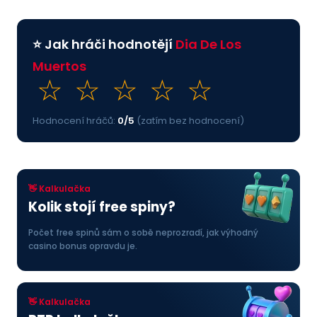
⭐ Jak hráči hodnotějí
Dia De Los
Muertos
☆
☆
☆
☆
☆
Hodnocení hráčů:
0/5
(zatím bez hodnocení)
👋 Kalkulačka
Kolik stojí free spiny?
Počet free spinů sám o sobě neprozradí, jak výhodný
casino bonus opravdu je.
👋 Kalkulačka