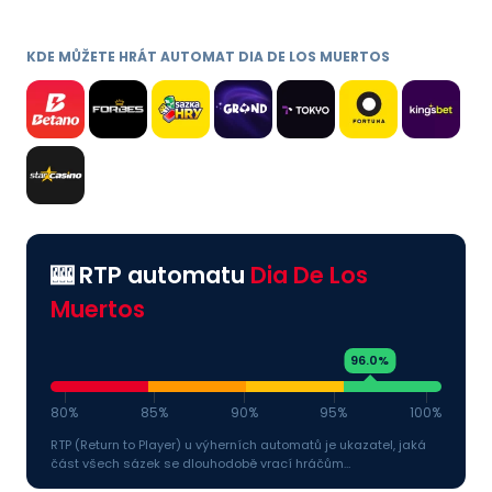
KDE MŮŽETE HRÁT AUTOMAT DIA DE LOS MUERTOS
🎰 RTP automatu
Dia De Los
Muertos
96.0%
80%
85%
90%
95%
100%
RTP (Return to Player) u výherních automatů je ukazatel, jaká
část všech sázek se dlouhodobě vrací hráčům…