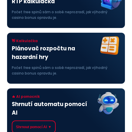
RTP kalkulačka
Počet free spinů sám o sobě neprozradí, jak výhodný
casino bonus opravdu je.
👋 Kalkulačka
Plánovač rozpočtu na
hazardní hry
Počet free spinů sám o sobě neprozradí, jak výhodný
casino bonus opravdu je.
🔥 AI pomocník
Shrnutí automatu pomocí
AI
Shrnout pomocí AI
▼