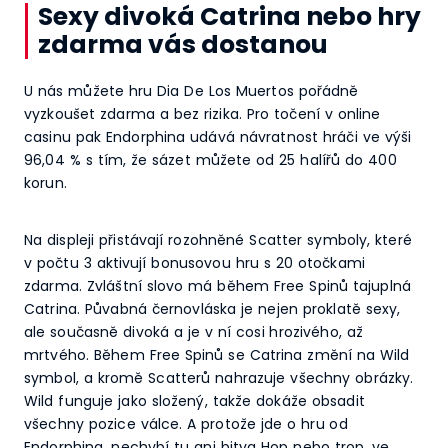
Sexy divoká Catrina nebo hry
zdarma vás dostanou
U nás můžete hru Dia De Los Muertos pořádně
vyzkoušet zdarma a bez rizika. Pro točení v online
casinu pak Endorphina udává návratnost hráči ve výši
96,04 % s tím, že sázet můžete od 25 halířů do 400
korun.
Na displeji přistávají rozohněné Scatter symboly, které
v počtu 3 aktivují bonusovou hru s 20 otočkami
zdarma. Zvláštní slovo má během Free Spinů tajuplná
Catrina. Půvabná černovláska je nejen proklatě sexy,
ale současně divoká a je v ní cosi hrozivého, až
mrtvého. Během Free Spinů se Catrina změní na Wild
symbol, a kromě Scatterů nahrazuje všechny obrázky.
Wild funguje jako složený, takže dokáže obsadit
všechny pozice válce. A protože jde o hru od
Endorphina, nechybí tu ani bitva Hop nebo trop, ve