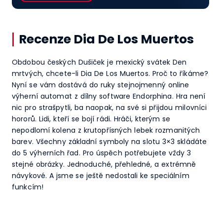
Recenze Dia De Los Muertos
Obdobou českých Dušiček je mexický svátek Den
mrtvých, chcete-li Dia De Los Muertos. Proč to říkáme?
Nyní se vám dostává do ruky stejnojmenný online
výherní automat z dílny software Endorphina. Hra není
nic pro strašpytli, ba naopak, na své si přijdou milovníci
hororů. Lidi, kteří se bojí rádi. Hráči, kterým se
nepodlomí kolena z krutopřísných lebek rozmanitých
barev. Všechny základní symboly na slotu 3×3 skládáte
do 5 výherních řad. Pro úspěch potřebujete vždy 3
stejné obrázky. Jednoduché, přehledné, a extrémně
návykové. A jsme se ještě nedostali ke speciálním
funkcím!