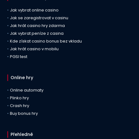
Jak vybrat online casino
Jak se zaregistrovat v casinu
Jak hrát casino hry zdarma
Jak vybrat peníze z casina
Kde získat casino bonus bez vkladu
Jak hrát casino v mobilu
PGSI test
Online hry
Online automaty
Plinko hry
Crash hry
Buy bonus hry
Přehledně