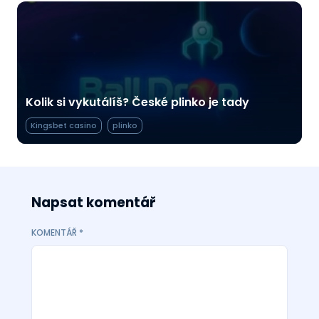
Kolik si vykutálíš? České plinko je tady
Kingsbet casino
plinko
Napsat komentář
KOMENTÁŘ
*