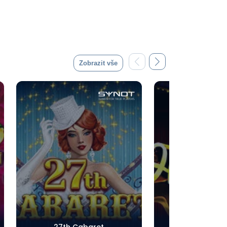
Zobrazit vše
27th Cabaret
Harlequin