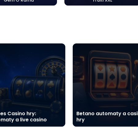
es Casino hry:
Betano automaty a cas
maty a live casino
hry