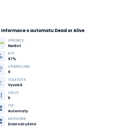
Informace o automatu Dead or Alive
VÝROBCE:
NetEnt
RTP:
97%
VÝHERNÍ LINIE:
9
VOLATILITA:
Vysoká
VÁLCE:
5
TYP:
Automaty
KATEGORIE:
Dobrodružství