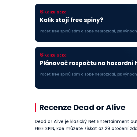
👋 Kalkulačka
Kolik stojí free spiny?
Počet free spinů sám o sobě neprozradí, jak výhodn
👋 Kalkulačka
Plánovač rozpočtu na hazardní 
Počet free spinů sám o sobě neprozradí, jak výhodn
Recenze Dead or Alive
Dead or Alive je klasický Net Entertainment au
FREE SPIN, kde můžete získat až 29 otočení zd