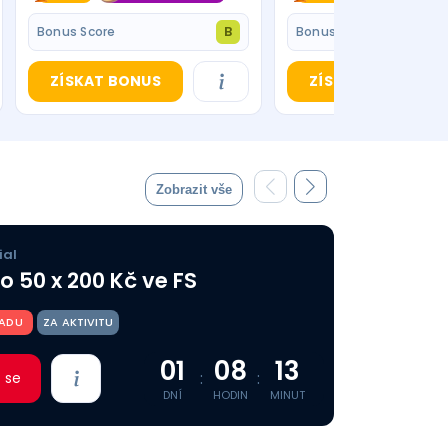
B
Bonus Score
Bonus Score
ZÍSKAT BONUS
ZÍSKAT BONUS
Zobrazit vše
ial
o 50 x 200 Kč ve FS
LADU
ZA AKTIVITU
01
08
13
:
:
 se
DNÍ
HODIN
MINUT