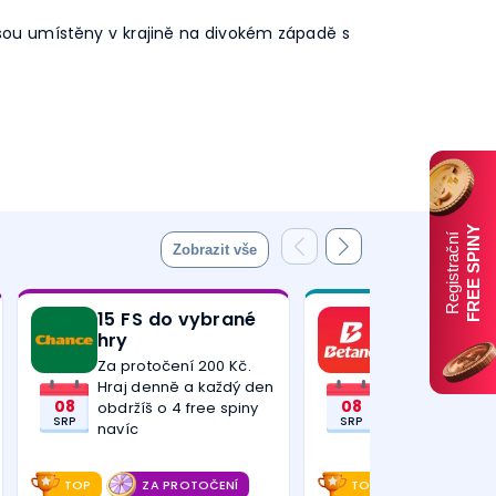
jsou umístěny v krajině na divokém západě s
FREE SPINY
Registrační
Zobrazit vše
15 FS do vybrané
FS v Betano
hry
grilovačce
Za protočení 200 Kč.
Vyber si jeden ze 3
Hraj denně a každý den
symbolů a získ
08
08
obdržíš o 4 free spiny
spiny
SRP
SRP
navíc
ZA VKLAD
TOP
ZA PROTOČENÍ
TOP
ZA VKL