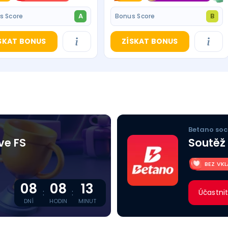
A
B
s Score
Bonus Score
SKAT BONUS
ZÍSKAT BONUS
Betano soc
ve FS
Soutěž 
BEZ VK
08
08
13
:
:
Účastnit
DNÍ
HODIN
MINUT