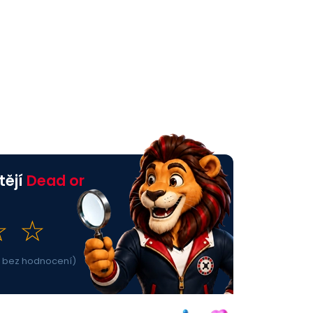
tějí
Dead or
☆
☆
m bez hodnocení)