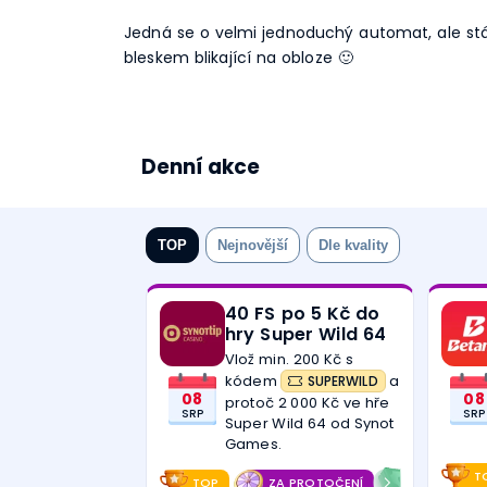
Jedná se o velmi jednoduchý automat, ale stál
bleskem blikající na obloze 🙂
Denní akce
TOP
Nejnovější
Dle kvality
40 FS po 5 Kč do
hry Super Wild 64
Vlož min. 200 Kč s
kódem
a
SUPERWILD
08
08
protoč 2 000 Kč ve hře
SRP
SRP
Super Wild 64 od Synot
Games.
T
TOP
ZA PROTOČENÍ
ZA VKLAD