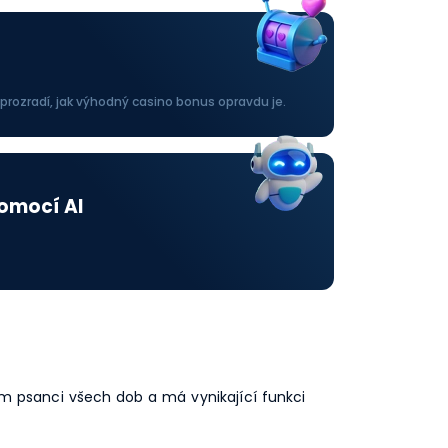
prozradí, jak výhodný casino bonus opravdu je.
omocí AI
ším psanci všech dob a má vynikající funkci