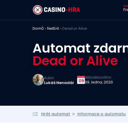
Fr
Domů
»
NetEnt
»
Dead or Alive
Automat zda
Dead or Alive
Aktualizováno
Autor
09
09. ledna, 2020
Lukáš Nenadál
Hrát automat
Informace o automatu