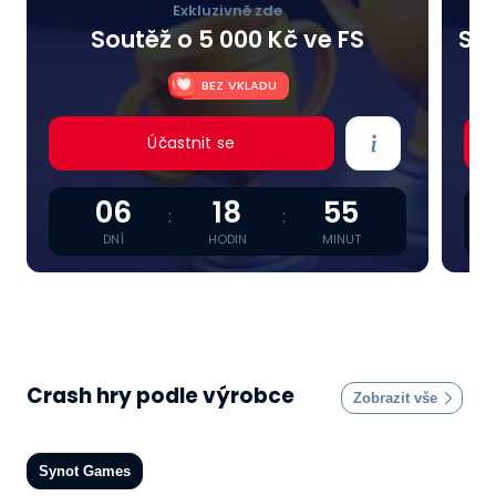
Exkluzivně zde
Soutěž o 5 000 Kč ve FS
Sou
BEZ VKLADU
Účastnit se
06
18
55
:
:
DNÍ
HODIN
MINUT
Crash hry podle výrobce
Zobrazit vše
Synot Games