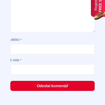
FREE SPINY
Registrační
JMÉNO
*
E-MAIL
*