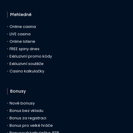
Přehledně
Online casina
LIVE casina
Online loterie
FREE spiny dnes
Exkluzivní promo kódy
Exkluzivní soutěže
Casino kalkulačky
Bonusy
Nové bonusy
Bonus bez vkladu
Bonus za registraci
Bonus pro velké hráče
Bonusová kalkulačka, RTP, …