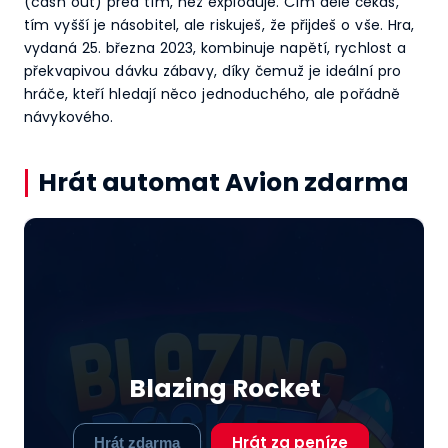
(cash out) před tím, než exploduje. Čím déle čekáš,
tím vyšší je násobitel, ale riskuješ, že přijdeš o vše. Hra,
vydaná 25. března 2023, kombinuje napětí, rychlost a
překvapivou dávku zábavy, díky čemuž je ideální pro
hráče, kteří hledají něco jednoduchého, ale pořádně
návykového.
Hrát automat Avion zdarma
Blazing Rocket
Hrát za peníze
Hrát zdarma