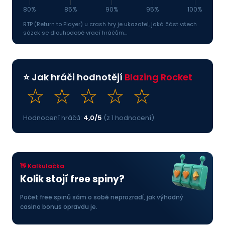
80%
85%
90%
95%
100%
RTP (Return to Player) u crash hry je ukazatel, jaká část všech
sázek se dlouhodobě vrací hráčům…
⭐ Jak hráči hodnotějí
Blazing Rocket
☆
☆
☆
☆
☆
Hodnocení hráčů:
4,0/5
(z 1 hodnocení)
👋 Kalkulačka
Kolik stojí free spiny?
Počet free spinů sám o sobě neprozradí, jak výhodný
casino bonus opravdu je.