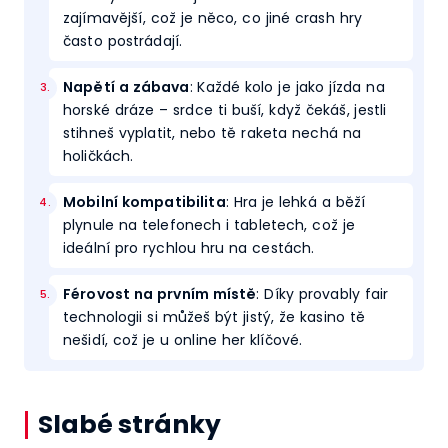
zajímavější, což je něco, co jiné crash hry
často postrádají.
Napětí a zábava
: Každé kolo je jako jízda na
horské dráze – srdce ti buší, když čekáš, jestli
stihneš vyplatit, nebo tě raketa nechá na
holičkách.
Mobilní kompatibilita
: Hra je lehká a běží
plynule na telefonech i tabletech, což je
ideální pro rychlou hru na cestách.
Férovost na prvním místě
: Díky provably fair
technologii si můžeš být jistý, že kasino tě
nešidí, což je u online her klíčové.
Slabé stránky