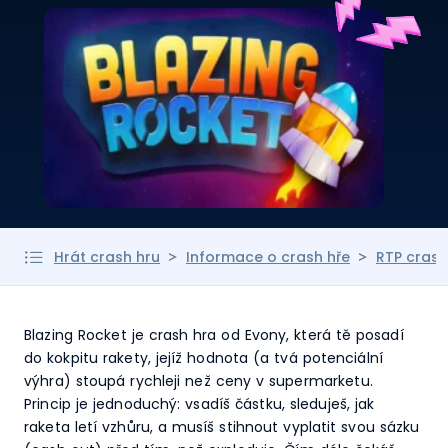
Hrát crash hru
Informace o crash hře
RTP crash
Blazing Rocket je crash hra od Evony, která tě posadí
do kokpitu rakety, jejíž hodnota (a tvá potenciální
výhra) stoupá rychleji než ceny v supermarketu.
Princip je jednoduchý: vsadíš částku, sleduješ, jak
raketa letí vzhůru, a musíš stihnout vyplatit svou sázku