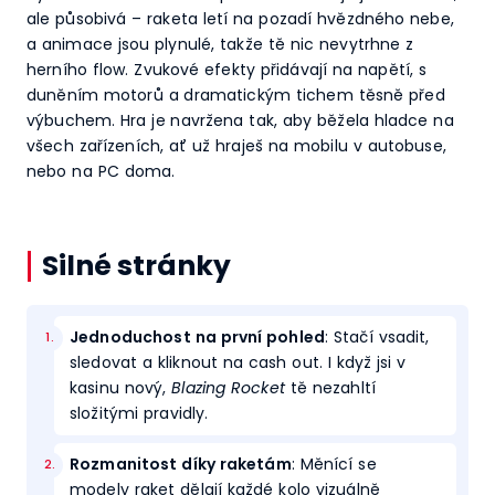
ale působivá – raketa letí na pozadí hvězdného nebe,
a animace jsou plynulé, takže tě nic nevytrhne z
herního flow. Zvukové efekty přidávají na napětí, s
duněním motorů a dramatickým tichem těsně před
výbuchem. Hra je navržena tak, aby běžela hladce na
všech zařízeních, ať už hraješ na mobilu v autobuse,
nebo na PC doma.
Silné stránky
Jednoduchost na první pohled
: Stačí vsadit,
sledovat a kliknout na cash out. I když jsi v
kasinu nový,
Blazing Rocket
tě nezahltí
složitými pravidly.
Rozmanitost díky raketám
: Měnící se
modely raket dělají každé kolo vizuálně