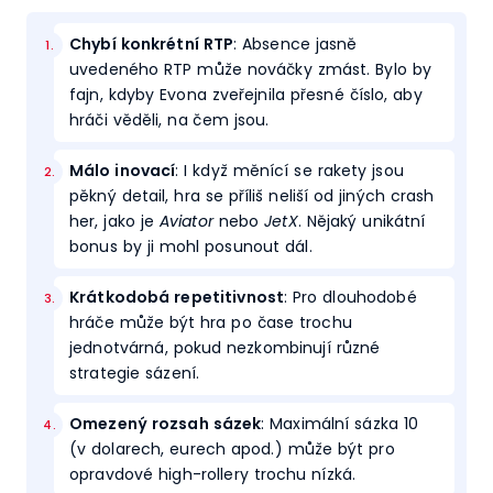
Chybí konkrétní RTP
: Absence jasně
uvedeného RTP může nováčky zmást. Bylo by
fajn, kdyby Evona zveřejnila přesné číslo, aby
hráči věděli, na čem jsou.
Málo inovací
: I když měnící se rakety jsou
pěkný detail, hra se příliš neliší od jiných crash
her, jako je
Aviator
nebo
JetX
. Nějaký unikátní
bonus by ji mohl posunout dál.
Krátkodobá repetitivnost
: Pro dlouhodobé
hráče může být hra po čase trochu
jednotvárná, pokud nezkombinují různé
strategie sázení.
Omezený rozsah sázek
: Maximální sázka 10
(v dolarech, eurech apod.) může být pro
opravdové high-rollery trochu nízká.