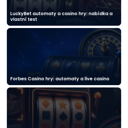
LuckyBet automaty a casino hry: nabídka a
vlastní test
Forbes Casino hry: automaty a live casino