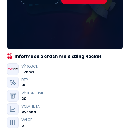
Informace o crash hře Blazing Rocket
VÝROBCE:
Evona
RTP:
96
VÝHERNÍ LINIE:
20
VOLATILITA:
Vysoká
VÁLCE:
5