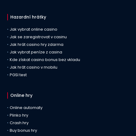
Hazardní hrátky
Jak vybrat online casino
Jak se zaregistrovat v casinu
Jak hrát casino hry zdarma
Jak vybrat peníze z casina
Kde získat casino bonus bez vkladu
Jak hrát casino v mobilu
PGSI test
Online hry
Online automaty
Plinko hry
Crash hry
Buy bonus hry