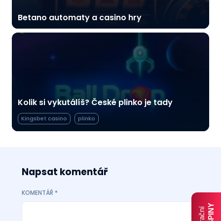
Betano automaty a casino hry
Kolik si vykutálíš? České plinko je tady
Kingsbet casino
plinko
Napsat komentář
KOMENTÁŘ
*