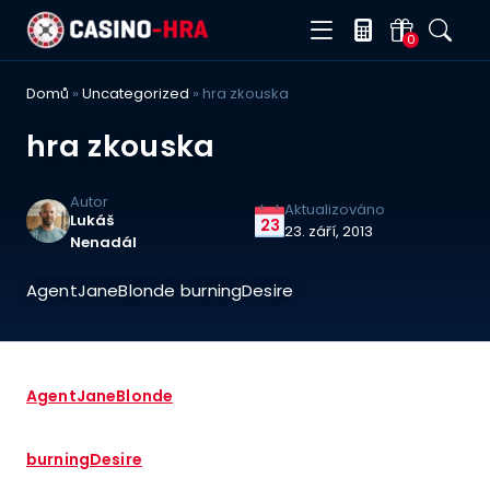
0
Domů
»
Uncategorized
»
hra zkouska
hra zkouska
Autor
Aktualizováno
Lukáš
23
23. září, 2013
Nenadál
AgentJaneBlonde burningDesire
AgentJaneBlonde
burningDesire