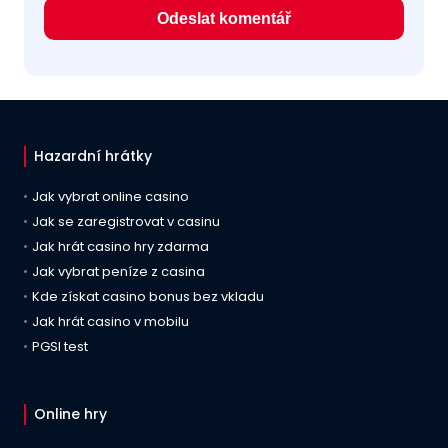
Hazardní hrátky
Jak vybrat online casino
Jak se zaregistrovat v casinu
Jak hrát casino hry zdarma
Jak vybrat peníze z casina
Kde získat casino bonus bez vkladu
Jak hrát casino v mobilu
PGSI test
Online hry