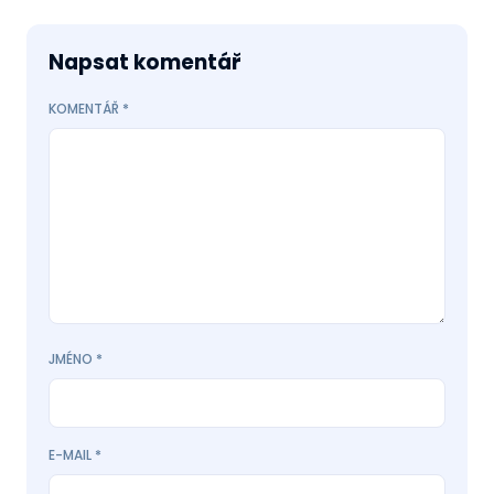
Napsat komentář
KOMENTÁŘ
*
JMÉNO
*
E-MAIL
*