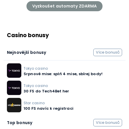
Vyzkoušet automaty ZDARMA
Casino bonusy
Nejnovější bonusy
Více bonusů
Tokyo casino
Srpnové mise: splň 4 mise, sbírej body!
Tokyo casino
30 FS do Tech4Bet her
Star casino
100 FS navíc k registraci
Top bonusy
Více bonusů