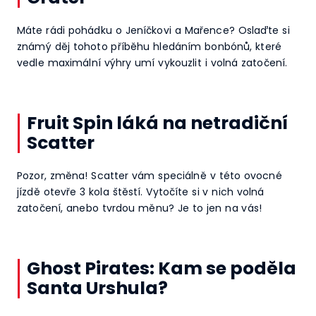
Máte rádi pohádku o Jeníčkovi a Mařence? Oslaďte si
známý děj tohoto příběhu hledáním bonbónů, které
vedle maximální výhry umí vykouzlit i volná zatočení.
Fruit Spin láká na netradiční
Scatter
Pozor, změna! Scatter vám speciálně v této ovocné
jízdě otevře 3 kola štěstí. Vytočíte si v nich volná
zatočení, anebo tvrdou měnu? Je to jen na vás!
Ghost Pirates: Kam se poděla
Santa Urshula?