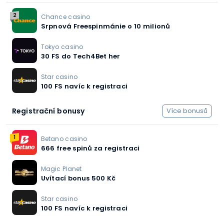
2
Chance casino
Srpnová Freespinmánie o 10 milionů
Tokyo casino
30 FS do Tech4Bet her
Star casino
100 FS navíc k registraci
Registrační bonusy
Více bonusů
1
Betano casino
666 free spinů za registraci
Magic Planet
Uvítací bonus 500 Kč
Star casino
100 FS navíc k registraci