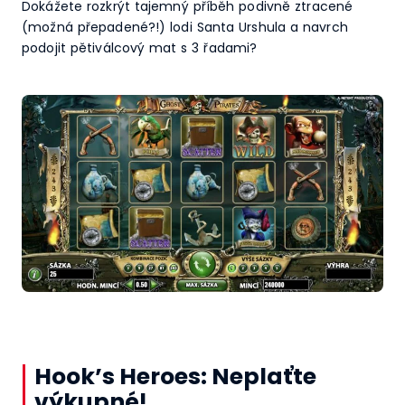
Dokážete rozkrýt tajemný příběh podivně ztracené
(možná přepadené?!) lodi Santa Urshula a navrch
podojit pětiválcový mat s 3 řadami?
Hook’s Heroes: Neplaťte
výkupné!