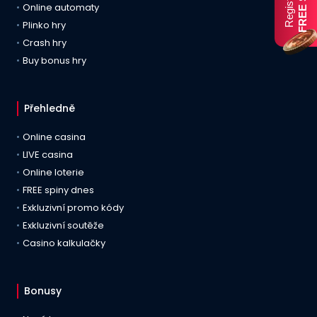
FREE SPINY
Registrační
Online automaty
Plinko hry
Crash hry
Buy bonus hry
Přehledně
Online casina
LIVE casina
Online loterie
FREE spiny dnes
Exkluzivní promo kódy
Exkluzivní soutěže
Casino kalkulačky
Bonusy