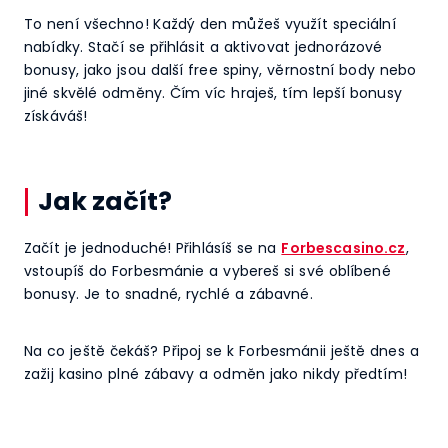
To není všechno! Každý den můžeš využít speciální
nabídky. Stačí se přihlásit a aktivovat jednorázové
bonusy, jako jsou další free spiny, věrnostní body nebo
jiné skvělé odměny. Čím víc hraješ, tím lepší bonusy
získáváš!
Jak začít?
Začít je jednoduché! Přihlásíš se na
Forbescasino.cz
,
vstoupíš do Forbesmánie a vybereš si své oblíbené
bonusy. Je to snadné, rychlé a zábavné.
Na co ještě čekáš? Připoj se k Forbesmánii ještě dnes a
zažij kasino plné zábavy a odměn jako nikdy předtím!