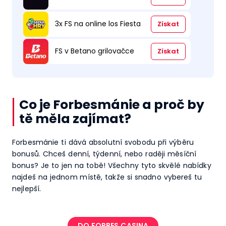
3x FS na online los Fiesta
Získat
FS v Betano grilovačce
Získat
Co je Forbesmánie a proč by
tě měla zajímat?
Forbesmánie ti dává absolutní svobodu při výběru
bonusů. Chceš denní, týdenní, nebo raději měsíční
bonus? Je to jen na tobě! Všechny tyto skvělé nabídky
najdeš na jednom místě, takže si snadno vybereš tu
nejlepší.
DO FORBES CASINA