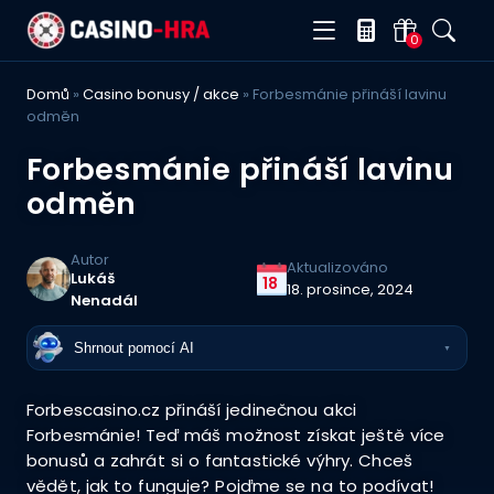
0
Domů
»
Casino bonusy / akce
»
Forbesmánie přináší lavinu
odměn
Forbesmánie přináší lavinu
odměn
Autor
Aktualizováno
Lukáš
18
18. prosince, 2024
Nenadál
Shrnout pomocí AI
▼
Forbescasino.cz přináší jedinečnou akci
Forbesmánie! Teď máš možnost získat ještě více
bonusů a zahrát si o fantastické výhry. Chceš
vědět, jak to funguje? Pojďme se na to podívat!