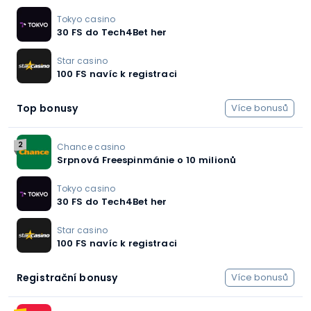
Tokyo casino
30 FS do Tech4Bet her
Star casino
100 FS navíc k registraci
Top bonusy
Více bonusů
2
Chance casino
Srpnová Freespinmánie o 10 milionů
Tokyo casino
30 FS do Tech4Bet her
Star casino
100 FS navíc k registraci
Registrační bonusy
Více bonusů