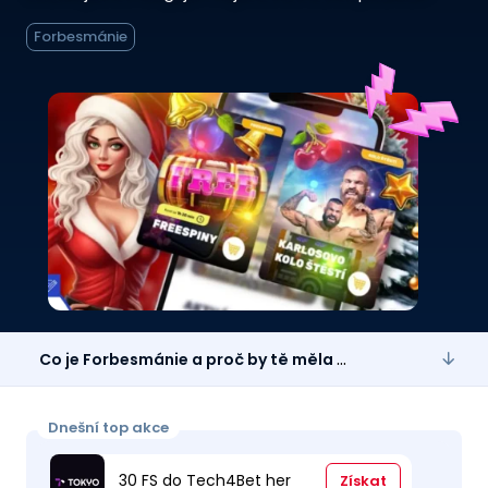
Forbesmánie
Co je Forbesmánie a proč by tě měla zajímat?
Dnešní top akce
30 FS do Tech4Bet her
Získat