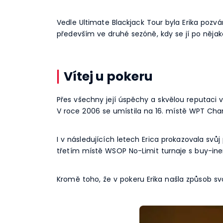
Vedle Ultimate Blackjack Tour byla Erika pozvá
především ve druhé sezóně, kdy se jí po nějak
Vítej u pokeru
Přes všechny její úspěchy a skvělou reputaci
V roce 2006 se umístila na 16. místě WPT Champ
I v následujících letech Erica prokazovala sv
třetím místě WSOP No-Limit turnaje s buy-inem
Kromě toho, že v pokeru Erika našla způsob svo