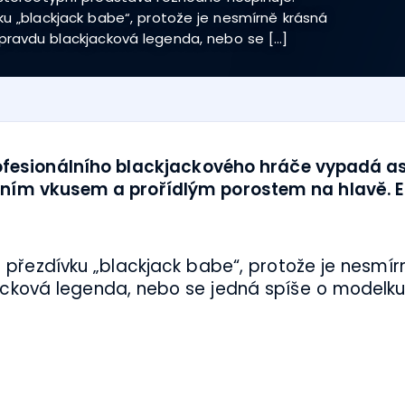
vku „blackjack babe“, protože je nesmírně krásná
opravdu blackjacková legenda, nebo se […]
ofesionálního blackjackového hráče vypadá asi
ním vkusem a prořídlým porostem na hlavě. E
la přezdívku „blackjack babe“, protože je nesmí
cková legenda, nebo se jedná spíše o modelku,