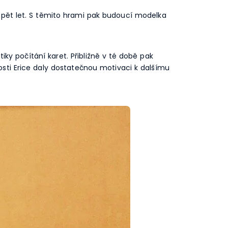
m pět let. S těmito hrami pak budoucí modelka
tiky počítání karet. Přibližně v té době pak
osti Erice daly dostatečnou motivaci k dalšímu