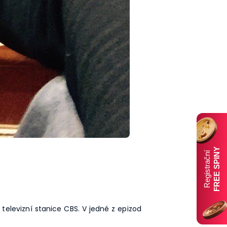
FREE SPINY
Registrační
televizní stanice CBS. V jedné z epizod