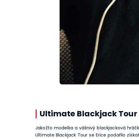
Ultimate Blackjack Tour 
Jakožto modelka a vášnivý blackjacková hráčka
Ultimate Blackjack Tour se Erice podařilo získat