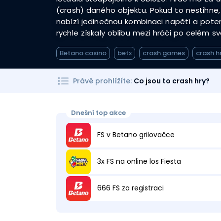
(crash) daného objektu. Pokud to nestihne, 
nabízí jedinečnou kombinaci napětí a poten
rychle získaly oblibu mezi hráči po celém sv
Betano casino
betx
crash games
crash h
Právě prohlížíte:
Co jsou to crash hry?
Dnešní top akce
FS v Betano grilovačce
3x FS na online los Fiesta
666 FS za registraci