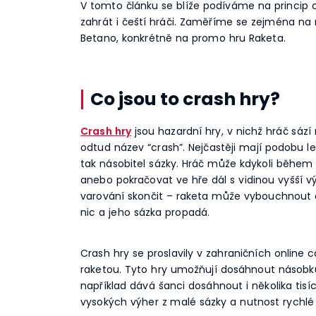
V tomto článku se blíže podíváme na princip cr
zahrát i čeští hráči. Zaměříme se zejména na
Betano, konkrétně na promo hru Raketa.
Co jsou to crash hry?
Crash hry
jsou hazardní hry, v nichž hráč sází
odtud název “crash”. Nejčastěji mají podobu let
tak násobitel sázky. Hráč může kdykoli během 
anebo pokračovat ve hře dál s vidinou vyšší v
varování skončit – raketa může vybouchnout 
nic a jeho sázka propadá.
Crash hry se proslavily v zahraničních online 
raketou. Tyto hry umožňují dosáhnout násobků,
například dává šanci dosáhnout i několika tis
vysokých výher z malé sázky a nutnost rychlé 