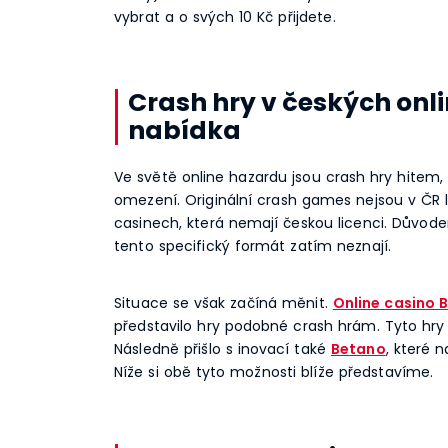
vybrat a o svých 10 Kč přijdete.
Crash hry v českých onli
nabídka
Ve světě online hazardu jsou crash hry hitem, 
omezení. Originální crash games nejsou v ČR l
casinech, která nemají českou licenci. Důvodem
tento specifický formát zatím neznají.
Situace se však začíná měnit.
Online casino 
představilo hry podobné crash hrám. Tyto hry 
Následně přišlo s inovací také
Betano
, které 
Níže si obě tyto možnosti blíže představíme.