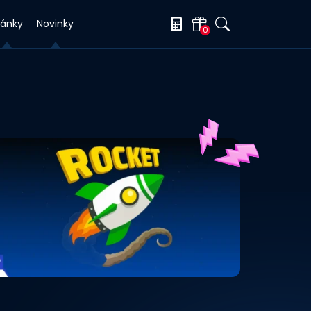
lánky
Novinky
0