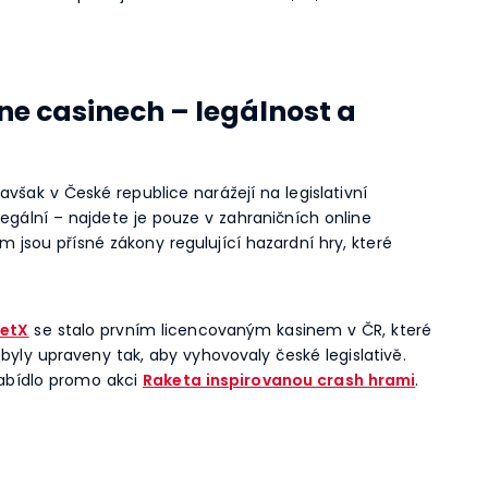
ne casinech – legálnost a
avšak v České republice narážejí na legislativní
egální – najdete je pouze v zahraničních online
 jsou přísné zákony regulující hazardní hry, které
BetX
se stalo prvním licencovaným kasinem v ČR, které
byly upraveny tak, aby vyhovovaly české legislativě.
nabídlo promo akci
Raketa inspirovanou crash hrami
.