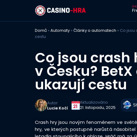
Fr
Domů
»
Automaty
»
Články o automatech
»
Co jsou 
cestu
Co jsou crash h
v Česku? BetX
ukazují cestu
Aktualizováno
Autor
Sh
21
21. listopadu, 2025
Lucie Kočí
Crash hry jsou novým fenoménem ve světě o
hry, ve kterých postupně narůstá násobitel
letadla stoupajícího k obloze. Hráč má za ú