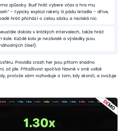
ěma způsoby. Buď hráč vybere včas a hra mu
ash” – typicky explozi rakety či pádu letadla – dříve,
padě hráč přichází o celou sázku a nezíská nic.
neustále dokola v krátkých intervalech, takže hráč
m kole. Každé kolo je nezávislé a výsledky jsou
áhodných čísel).
féru. Pravidla crash her jsou přitom snadno
í, oč jde. Přitažlivost spočívá hlavně v oné volbě
ly, protože sám rozhoduje o tom, kdy skončí, a zvažuje