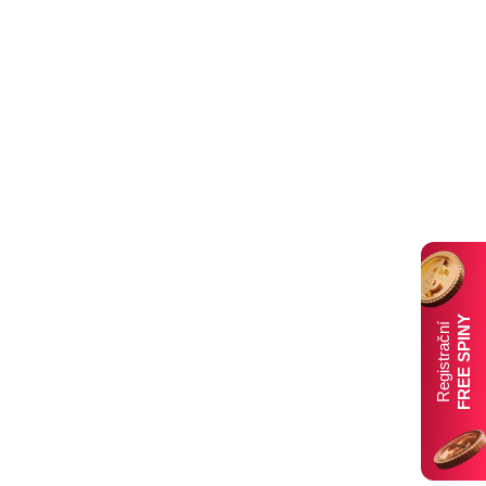
FREE SPINY
Registrační