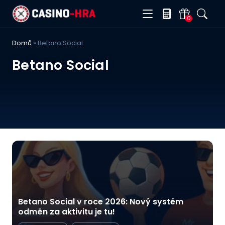
0
Domů
»
Betano Social
Betano Social
Betano Social v roce 2026: Nový systém
odměn za aktivitu je tu!