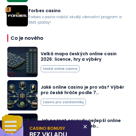
3
Forbes casino
Forbes casino nabízí skvělý věrnostní program a
SMS platby!
Co je nového
Velká mapa českých online casin
2026: licence, hry a výběry
česká online casina
Jaké online casino je pro vás? Výběr
pro české hráče podle 7…
casino pro začátečníky
Jak poznat opravdu nejlepší online
×
casino: 7 věcí, které žeb…
CASINO BONUSY
BEZ VKLADU
Jak začít