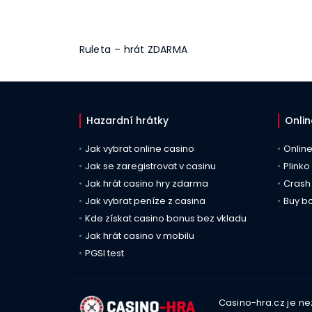
Ruleta – hrát ZDARMA
Hazardní hrátky
Onlin
Jak vybrat online casino
Onlin
Jak se zaregistrovat v casinu
Plinko
Jak hrát casino hry zdarma
Crash
Jak vybrat peníze z casina
Buy b
Kde získat casino bonus bez vkladu
Jak hrát casino v mobilu
PGSI test
Casino-hra.cz je ne