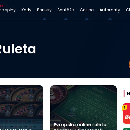
ee spiny
Kódy
Bonusy
Soutěže
Casina
Automaty
Č
Ruleta
N
1
Evropská online ruleta