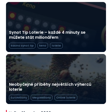
Synot Tip Loterie – každé 4 minuty se
můžete stát milionářem
kasino synot tip
keno
loterie
Neobyčejné příběhy největších výherců
loterie
EuroMiliony
MegaMiliony
Online loterie