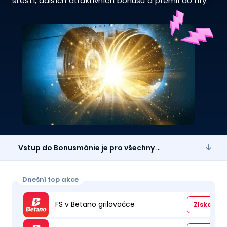
štěstí, dalších atraktivních bonusů a prémií do hry.
Vstup do Bonusmánie je pro všechny absolutně zdarma!
Dnešní top akce
FS v Betano grilovačce
Získat