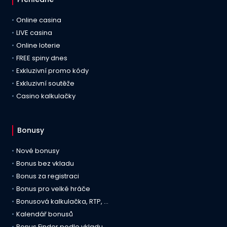
Online casina
LIVE casina
Online loterie
FREE spiny dnes
Exkluzivní promo kódy
Exkluzivní soutěže
Casino kalkulačky
Bonusy
Nové bonusy
Bonus bez vkladu
Bonus za registraci
Bonus pro velké hráče
Bonusová kalkulačka, RTP, …
Kalendář bonusů
Bonus Finder podle vkladu