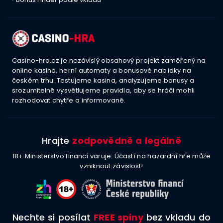
Casino-hra.cz je nezávislý obsahový projekt zaměřený na
online kasina, herní automaty a bonusové nabídky na
českém trhu. Testujeme kasina, analyzujeme bonusy a
srozumitelně vysvětlujeme pravidla, aby se hráči mohli
rozhodovat chytře a informovaně.
Hrajte
zodpovědně a legálně
18+ Ministerstvo financí varuje: Účastí na hazardní hře může
vzniknout závislost!
Nechte si posílat
FREE spiny
bez vkladu do