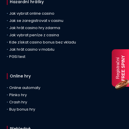
Hazardní hrátky
Jak vybrat online casino
Jak se zaregistrovat v casinu
Jak hrát casino hry zdarma
Jak vybrat peníze z casina
Kde získat casino bonus bez vkladu
Jak hrát casino v mobilu
PGSI test
FREE SPINY
Registrační
Online hry
Online automaty
Plinko hry
Crash hry
Buy bonus hry
Přehledně