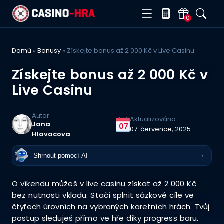
0
Domů
»
Bonusy
»
Získejte bonus až 2 000 Kč v Live Casinu
Získejte bonus až 2 000 Kč v
Live Casinu
Autor
Aktualizováno
Jana
07
07. července, 2025
Hlavacova
Shrnout pomocí AI
▼
O víkendu můžeš v live casinu získat až 2 000 Kč
bez nutnosti vkladu. Stačí splnit sázkové cíle ve
čtyřech úrovních na vybraných karetních hrách. Tvůj
postup sleduješ přímo ve hře díky progress baru.