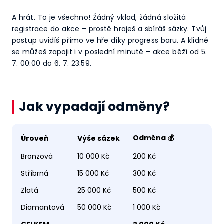
A hrát. To je všechno! Žádný vklad, žádná složitá
registrace do akce – prostě hraješ a sbíráš sázky. Tvůj
postup uvidíš přímo ve hře díky progress baru. A klidně
se můžeš zapojit i v poslední minutě – akce běží od 5.
7. 00:00 do 6. 7. 23:59.
Jak vypadají odměny?
Odměna 💰
Úroveň
Výše sázek
Bronzová
10 000 Kč
200 Kč
Stříbrná
15 000 Kč
300 Kč
Zlatá
25 000 Kč
500 Kč
Diamantová
50 000 Kč
1 000 Kč