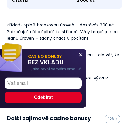
CELKEM
2 000 Kč
Příklad? Splníš bronzovou úroveň – dostáváš 200 Kč.
Pokračuješ dál a šplháš ke stříbrné. Vždy hraješ jen na
jednu úroveň – žádný chaos v počítání.
×
Kompletní pravidla najdeš přímo v casinu – ale věř, že
CASINO BONUSY
BEZ VKLADU
je to jednoduchý jak facka.
... jako první ve tvém emailu!
Tak co, připravený na karetní víkendovou výzvu?
Další zajímavé casino bonusy
128