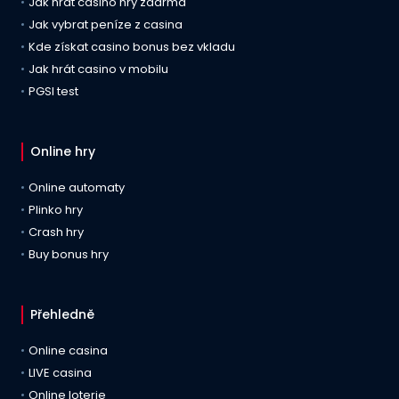
Jak hrát casino hry zdarma
Jak vybrat peníze z casina
Kde získat casino bonus bez vkladu
Jak hrát casino v mobilu
PGSI test
Online hry
Online automaty
Plinko hry
Crash hry
Buy bonus hry
Přehledně
Online casina
LIVE casina
Online loterie