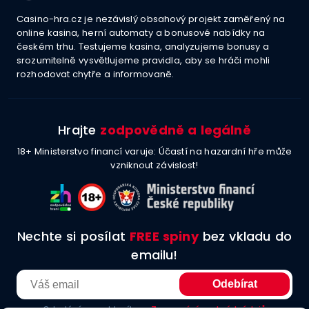
Casino-hra.cz je nezávislý obsahový projekt zaměřený na
online kasina, herní automaty a bonusové nabídky na
českém trhu. Testujeme kasina, analyzujeme bonusy a
srozumitelně vysvětlujeme pravidla, aby se hráči mohli
rozhodovat chytře a informovaně.
Hrajte
zodpovědně a legálně
18+ Ministerstvo financí varuje: Účastí na hazardní hře může
vzniknout závislost!
Nechte si posílat
FREE spiny
bez vkladu do
emailu!