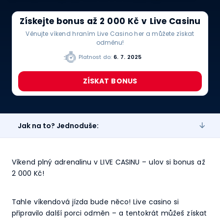
Získejte bonus až 2 000 Kč v Live Casinu
Věnujte víkend hraním Live Casino her a můžete získat
odměnu!
Platnost do:
6. 7. 2025
ZÍSKAT BONUS
Jak na to? Jednoduše:
Víkend plný adrenalinu v LIVE CASINU – ulov si bonus až
2 000 Kč!
Tahle víkendová jízda bude něco! Live casino si
připravilo další porci odměn – a tentokrát můžeš získat