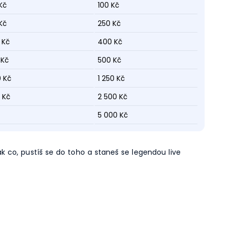
Kč
100 Kč
Kč
250 Kč
 Kč
400 Kč
 Kč
500 Kč
 Kč
1 250 Kč
0 Kč
2 500 Kč
5 000 Kč
 co, pustíš se do toho a staneš se legendou live