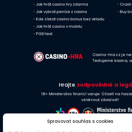
Jak hrát casino hry zdarma
Crash
Jak vybrat peníze z casina
Buy b
Kde získat casino bonus bez vkladu
Jak hrát casino v mobilu
PGSI test
Casino-hra.cz je ne
Testujeme kasina, a
Hrajte
zodpovědně a legá
18+ Ministerstvo financí varuje: Účastí na haz
vzniknout závislost!
Spravovat souhlas s cookies