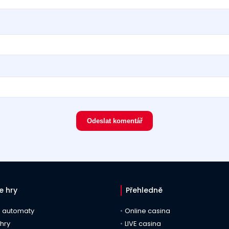
e hry
Přehledně
e automaty
Online casina
 hry
LIVE casina