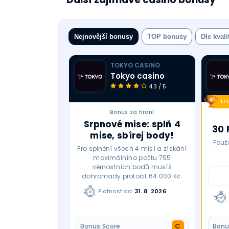
Nejnovější bonusy
TOP bonusy
Dle kvali
TOKYO CASINO
BONUSY
Tokyo casino
4.3 / 5
TO
Bonus za hraní
Srpnové mise: splň 4
30 
mise, sbírej body!
Použi
Pro splnění všech 4 misí a získání
maximálního počtu 755
věrnostních bodů musíš
dohromady protočit 64 000 Kč.
Platnost do:
31. 8. 2026
C
Bonus Score
Bonu