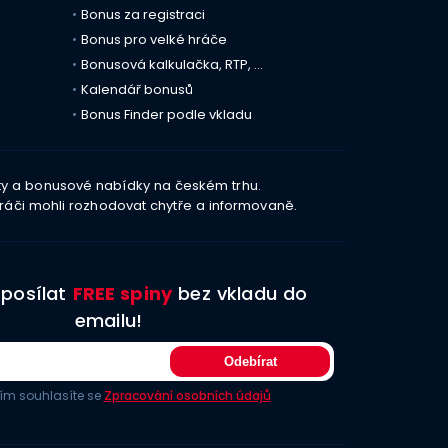
Bonus za registraci
Bonus pro velké hráče
Bonusová kalkulačka, RTP, …
Kalendář bonusů
Bonus Finder podle vkladu
aty a bonusové nabídky na českém trhu.
ráči mohli rozhodovat chytře a informovaně.
 posílat
FREE spiny
bez vkladu do
emailu!
ím souhlasíte se
Zpracování osobních údajů