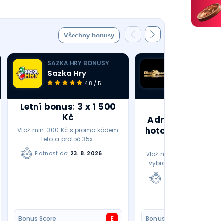
Všechny bonusy
SAZKA HRY BONUSY
MAGIC PLANE
BONUSY
Sazka Hry
Magic Plan
4.8 / 5
4.5
Letní bonus: 3 x 1 500
Bonus za hraní
Kč
Adrenalinový B
hotovost nebo M
Vlož min. 300 Kč s promo kódem
leto a protoč 35x.
body
Platnost do:
23. 8. 2026
Vlož min. 100 Kč a proto
vybraných hrách od W
Platnost do:
9. 8. 2
E
Bonus Score
Bonus Score