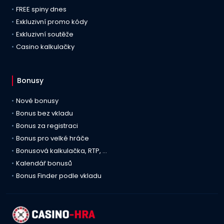
FREE spiny dnes
Exkluzivní promo kódy
Exkluzivní soutěže
Casino kalkulačky
Bonusy
Nové bonusy
Bonus bez vkladu
Bonus za registraci
Bonus pro velké hráče
Bonusová kalkulačka, RTP, …
Kalendář bonusů
Bonus Finder podle vkladu