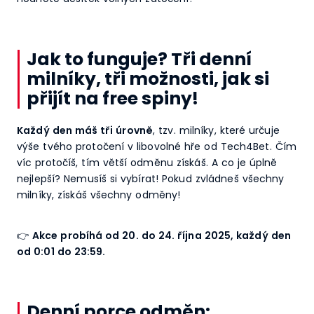
Jak to funguje? Tři denní
milníky, tři možnosti, jak si
přijít na free spiny!
Každý den máš tři úrovně
, tzv. milníky, které určuje
výše tvého protočení v libovolné hře od Tech4Bet. Čím
víc protočíš, tím větší odměnu získáš. A co je úplně
nejlepší? Nemusíš si vybírat! Pokud zvládneš všechny
milníky, získáš všechny odměny!
👉
Akce probíhá od 20. do 24. října 2025, každý den
od 0:01 do 23:59.
Denní porce odměn: