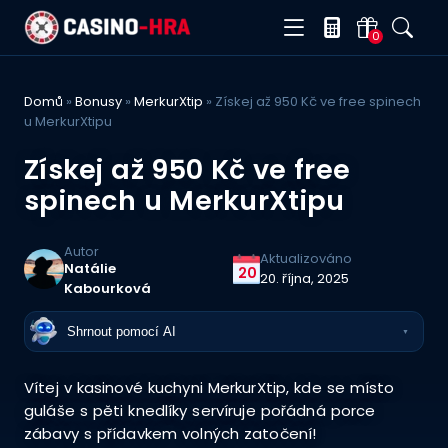
0
Domů
»
Bonusy
»
MerkurXtip
»
Získej až 950 Kč ve free spinech
u MerkurXtipu
Získej až 950 Kč ve free
spinech u MerkurXtipu
Autor
Aktualizováno
Natálie
20
20. října, 2025
Kabourková
Shrnout pomocí AI
▼
Vítej v kasinové kuchyni MerkurXtip, kde se místo
guláše s pěti knedlíky servíruje pořádná porce
zábavy s přídavkem volných zatočení!