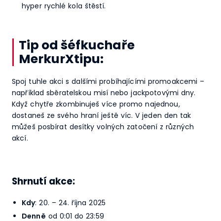
hyper rychlé kola štěstí.
Tip od šéfkuchaře
MerkurXtipu:
Spoj tuhle akci s dalšími probíhajícími promoakcemi –
například sběratelskou misí nebo jackpotovými dny.
Když chytře zkombinuješ více promo najednou,
dostaneš ze svého hraní ještě víc. V jeden den tak
můžeš posbírat desítky volných zatočení z různých
akcí.
Shrnutí akce:
Kdy
: 20. – 24. října 2025
Denně
od 0:01 do 23:59