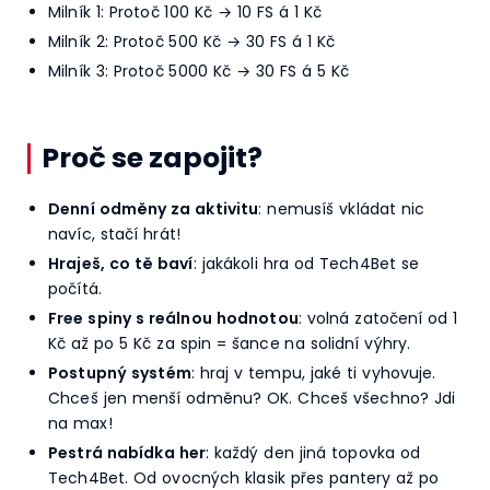
Milník 1: Protoč 100 Kč → 10 FS á 1 Kč
Milník 2: Protoč 500 Kč → 30 FS á 1 Kč
Milník 3: Protoč 5000 Kč → 30 FS á 5 Kč
Proč se zapojit?
Denní odměny za aktivitu
: nemusíš vkládat nic
navíc, stačí hrát!
Hraješ, co tě baví
: jakákoli hra od Tech4Bet se
počítá.
Free spiny s reálnou hodnotou
: volná zatočení od 1
Kč až po 5 Kč za spin = šance na solidní výhry.
Postupný systém
: hraj v tempu, jaké ti vyhovuje.
Chceš jen menší odměnu? OK. Chceš všechno? Jdi
na max!
Pestrá nabídka her
: každý den jiná topovka od
Tech4Bet. Od ovocných klasik přes pantery až po