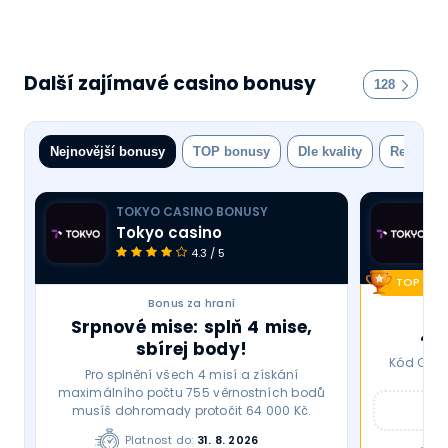
Další zajímavé casino bonusy
128
Nejnovější bonusy
TOP bonusy
Dle kvality
Registra
TOKYO CASINO BONUSY
Tokyo casino
4.3 / 5
TOP
Bonus za hraní
Srpnové mise: splň 4 mise,
40 
sbírej body!
Kód CASI
Pro splnění všech 4 misí a získání
maximálního počtu 755 věrnostních bodů
musíš dohromady protočit 64 000 Kč.
Platnost do:
31. 8. 2026