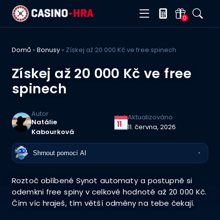
0
Domů
»
Bonusy
»
Získej až 20 000 Kč ve free spinech
Získej až 20 000 Kč ve free
spinech
Autor
Aktualizováno
Natálie
11
11. června, 2026
Kabourková
Shrnout pomocí AI
▼
Roztoč oblíbené Synot automaty a postupně si
odemkni free spiny v celkové hodnotě až 20 000 Kč.
Čím víc hraješ, tím větší odměny na tebe čekají.