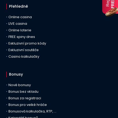
Přehledně
Online casina
LIVE casina
Online loterie
FREE spiny dnes
Exkluzivní promo kódy
Exkluzivní soutěže
Casino kalkulačky
Bonusy
Nové bonusy
Bonus bez vkladu
Bonus za registraci
Bonus pro velké hráče
Bonusová kalkulačka, RTP, …
Kalendář bonusů