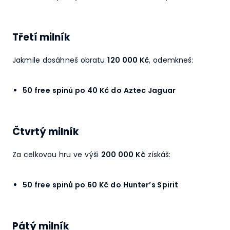
Třetí milník
Jakmile dosáhneš obratu
120 000 Kč
, odemkneš:
50 free spinů po 40 Kč do Aztec Jaguar
Čtvrtý milník
Za celkovou hru ve výši
200 000 Kč
získáš:
50 free spinů po 60 Kč do Hunter’s Spirit
Pátý milník