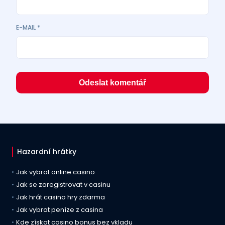
E-MAIL
*
Hazardní hrátky
Jak vybrat online casino
Jak se zaregistrovat v casinu
Jak hrát casino hry zdarma
Jak vybrat peníze z casina
Kde získat casino bonus bez vkladu