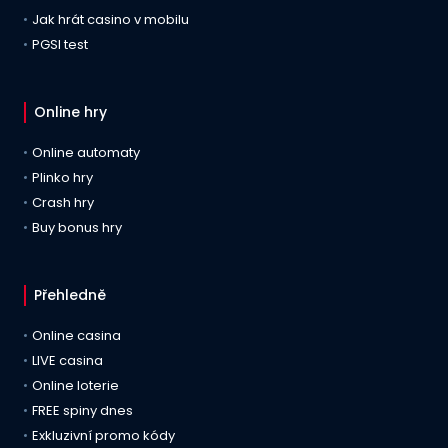
Jak hrát casino v mobilu
PGSI test
Online hry
Online automaty
Plinko hry
Crash hry
Buy bonus hry
Přehledně
Online casina
LIVE casina
Online loterie
FREE spiny dnes
Exkluzivní promo kódy