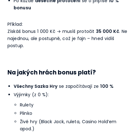
Po každé
desetině protočení
se ti připíše
10 %
bonusu
Příklad:
Získáš bonus 1 000 Kč → musíš protočit
35 000 Kč
. Ne
najednou, ale postupně, což je fajn – hned vidíš
postup.
Na jakých hrách bonus platí?
Všechny Sazka Hry
se započítávají ze
100 %
Výjimky (z 0 %):
Rulety
Plinko
Živé hry (Black Jack, ruleta, Casino Hold’em
apod.)