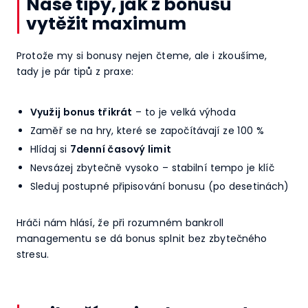
Naše tipy, jak z bonusu
vytěžit maximum
Protože my si bonusy nejen čteme, ale i zkoušíme,
tady je pár tipů z praxe:
Využij bonus třikrát
– to je velká výhoda
Zaměř se na hry, které se započítávají ze 100 %
Hlídaj si
7denní časový limit
Nevsázej zbytečně vysoko – stabilní tempo je klíč
Sleduj postupné připisování bonusu (po desetinách)
Hráči nám hlásí, že při rozumném bankroll
managementu se dá bonus splnit bez zbytečného
stresu.