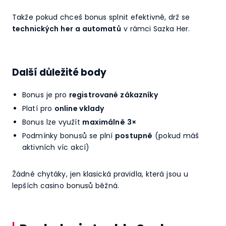
Takže pokud chceš bonus splnit efektivně, drž se
technických her a automatů
v rámci Sazka Her.
Další důležité body
Bonus je pro
registrované zákazníky
Platí pro
online vklady
Bonus lze využít
maximálně 3×
Podmínky bonusů se plní
postupně
(pokud máš
aktivních víc akcí)
Žádné chytáky, jen klasická pravidla, která jsou u
lepších casino bonusů běžná.