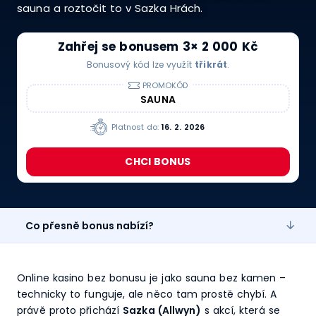
sauna a roztočit to v Sazka Hrách.
Zahřej se bonusem 3× 2 000 Kč
Bonusový kód lze využít
třikrát
.
PROMOKÓD
SAUNA
Platnost do:
16. 2. 2026
CHCI BONUS
Co přesně bonus nabízí?
Online kasino bez bonusu je jako sauna bez kamen –
technicky to funguje, ale něco tam prostě chybí. A
právě proto přichází
Sazka (Allwyn)
s akcí, která se