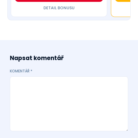
DETAIL BONUSU
Napsat komentář
KOMENTÁŘ
*