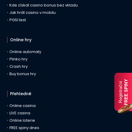
Kde získat casino bonus bez vkladu
Jak hrát casino v mobilu
PGSI test
Online hry
Online automaty
Plinko hry
Crash hry
Buy bonus hry
FREE SPINY
Registrační
Přehledně
Online casina
LIVE casina
Online loterie
FREE spiny dnes