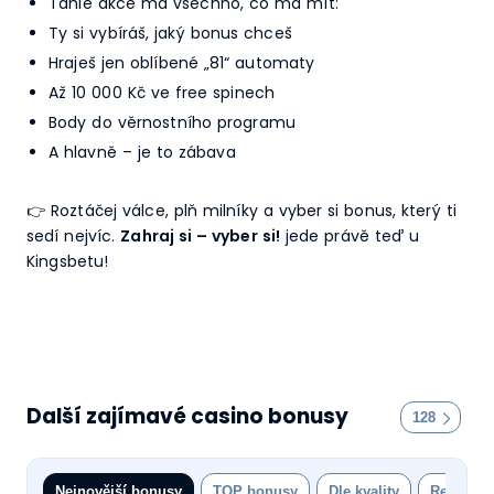
Tahle akce má všechno, co má mít:
Ty si vybíráš, jaký bonus chceš
Hraješ jen oblíbené „81“ automaty
Až 10 000 Kč ve free spinech
Body do věrnostního programu
A hlavně – je to zábava
👉 Roztáčej válce, plň milníky a vyber si bonus, který ti
sedí nejvíc.
Zahraj si – vyber si!
jede právě teď u
Kingsbetu!
Další zajímavé casino bonusy
128
Nejnovější bonusy
TOP bonusy
Dle kvality
Registra