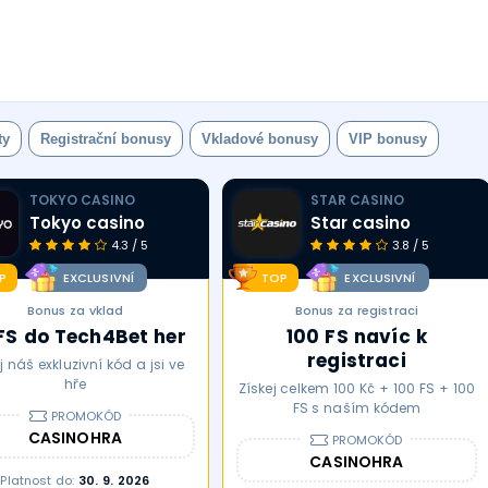
ty
Registrační bonusy
Vkladové bonusy
VIP bonusy
TOKYO CASINO
STAR CASINO
BONUSY
BONUSY
Tokyo casino
Star casino
4.3 / 5
3.8 / 5
P
EXCLUSIVNÍ
TOP
EXCLUSIVNÍ
Bonus za vklad
Bonus za registraci
FS do Tech4Bet her
100 FS navíc k
registraci
j náš exkluzivní kód a jsi ve
hře
Získej celkem 100 Kč + 100 FS + 100
FS s naším kódem
PROMOKÓD
CASINOHRA
PROMOKÓD
CASINOHRA
Platnost do:
30. 9. 2026