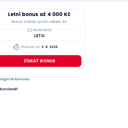
Letní bonus až 4 000 Kč
Bonus můžeš využít celkem 4x!
PROMOKÓD
LETO
Platnost do:
3. 8. 2025
ZÍSKAT BONUS
tegorie bonusu:
končené❗️