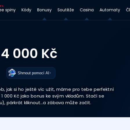
ee spiny
Kódy
Bonusy
Soutěže
Casina
Automaty
Č
 4 000 Kč
Shrnout pomocí AI
▼
b, jak si ho ještě víc užít, máme pro tebe perfektní
 1 000 Kč jako bonus ke svým vkladům. Stačí se
), párkrát kliknout…a zábava může začít.