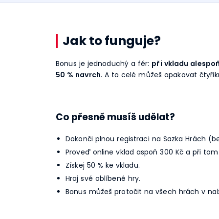
Jak to funguje?
Bonus je jednoduchý a fér:
při vkladu alespo
50 % navrch
. A to celé můžeš opakovat čtyřikr
Co přesně musíš udělat?
Dokonči plnou registraci na Sazka Hrách (b
Proveď online vklad aspoň 300 Kč a při to
Získej 50 % ke vkladu.
Hraj své oblíbené hry.
Bonus můžeš protočit na všech hrách v na