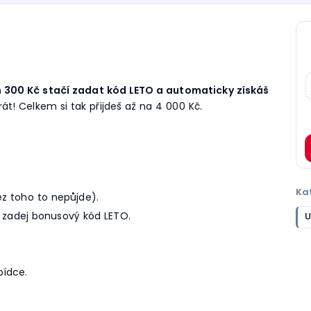
ň 300 Kč stačí zadat kód LETO a automaticky získáš
át! Celkem si tak přijdeš až na 4 000 Kč.
Ka
ez toho to nepůjde).
m zadej bonusový kód LETO.
U
bídce.