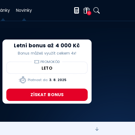
lánky
Novinky
0
Letní bonus až 4 000 Kč
Bonus můžeš využít celkem 4x!
PROMOKÓD
LETO
Platnost do:
3. 8. 2025
ZÍSKAT BONUS