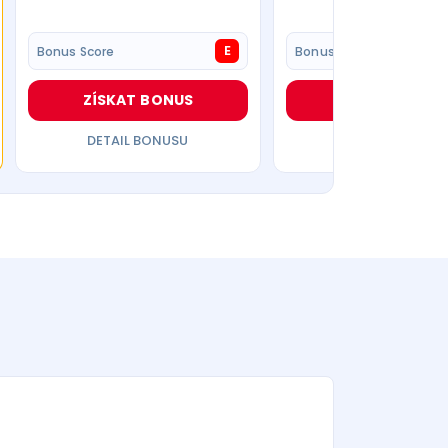
E
Bonus Score
Bonus Score
ZÍSKAT BONUS
ZÍSKAT BONU
DETAIL BONUSU
DETAIL BONUSU