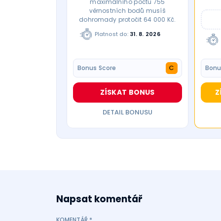
maximálního počtu 755
věrnostních bodů musíš
dohromady protočit 64 000 Kč.
Platnost do:
31. 8. 2026
C
Bonus Score
Bonu
ZÍSKAT BONUS
Z
DETAIL BONUSU
Napsat komentář
KOMENTÁŘ
*