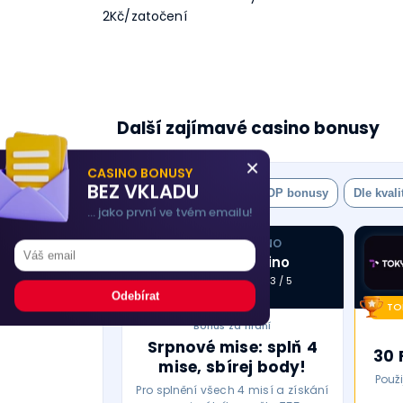
2Kč/zatočení
Další zajímavé casino bonusy
×
CASINO BONUSY
BEZ VKLADU
Nejnovější bonusy
TOP bonusy
Dle kvali
... jako první ve tvém emailu!
TOKYO CASINO
BONUSY
Tokyo casino
4.3 / 5
TO
Bonus za hraní
Srpnové mise: splň 4
30 
mise, sbírej body!
Použi
Pro splnění všech 4 misí a získání