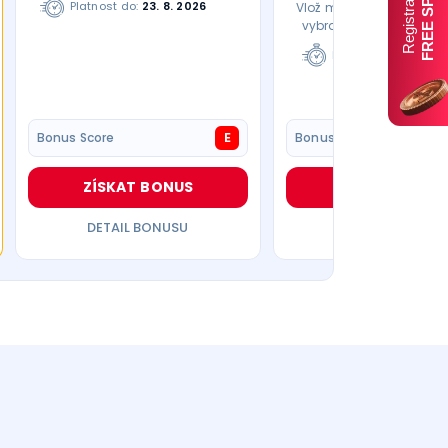
FREE SPINY
Registrační
Platnost do:
23. 8. 2026
Vlož min. 100 Kč a proto
vybraných hrách od W
Platnost do:
9. 8. 2
E
Bonus Score
Bonus Score
ZÍSKAT BONUS
ZÍSKAT BONU
DETAIL BONUSU
DETAIL BONUSU