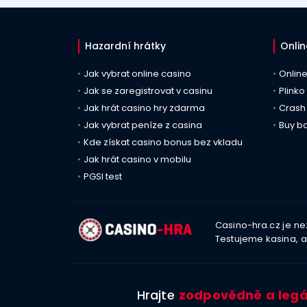
Hazardní hrátky
Onlin
Jak vybrat online casino
Onlin
Jak se zaregistrovat v casinu
Plinko
Jak hrát casino hry zdarma
Crash
Jak vybrat peníze z casina
Buy b
Kde získat casino bonus bez vkladu
Jak hrát casino v mobilu
PGSI test
Casino-hra.cz je ne
Testujeme kasina, a
Hrajte
zodpovědně a legá