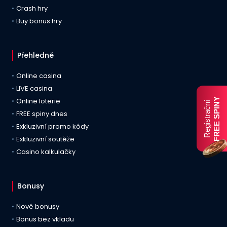
Crash hry
Buy bonus hry
Přehledně
Online casina
LIVE casina
FREE SPINY
Online loterie
Registrační
FREE spiny dnes
Exkluzivní promo kódy
Exkluzivní soutěže
Casino kalkulačky
Bonusy
Nové bonusy
Bonus bez vkladu