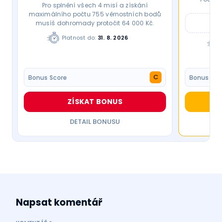
Pro splnění všech 4 misí a získání
maximálního počtu 755 věrnostních bodů
musíš dohromady protočit 64 000 Kč.
Platnost do:
31. 8. 2026
C
Bonus Score
Bonus Sco
ZÍSKAT BONUS
Z
DETAIL BONUSU
Napsat komentář