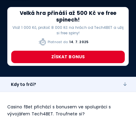
Velká hra přináší až 500 Kč ve free
spinech!
Vlož 1 000 Kč, protoč 8 000 Kč na hrách od Tech4BET a užij
si free spiny!
Platnost do:
14. 7. 2025
ZÍSKAT BONUS
Kdy to frčí?
Casino fBet přichází s bonusem ve spolupráci s
vývojářem Tech4BET. Troufnete si?