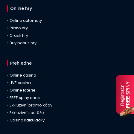
Online hry
Online automaty
Plinko hry
Crash hry
Buy bonus hry
Přehledně
Online casina
LIVE casina
FREE SPINY
Registrační
Online loterie
FREE spiny dnes
Exkluzivní promo kódy
Exkluzivní soutěže
Casino kalkulačky