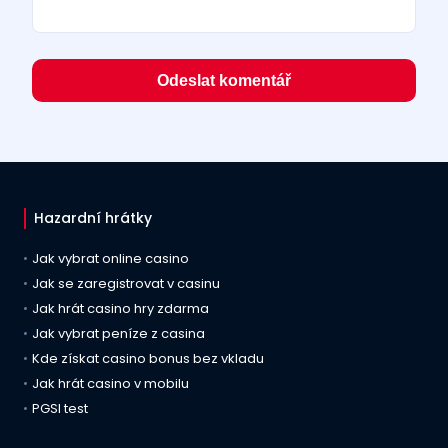
Hazardní hrátky
Jak vybrat online casino
Jak se zaregistrovat v casinu
Jak hrát casino hry zdarma
Jak vybrat peníze z casina
Kde získat casino bonus bez vkladu
Jak hrát casino v mobilu
PGSI test