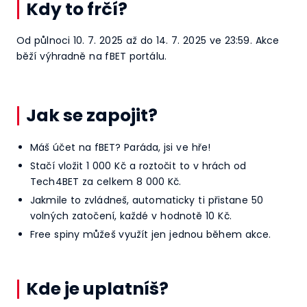
Kdy to frčí?
Od půlnoci 10. 7. 2025 až do 14. 7. 2025 ve 23:59. Akce
běží výhradně na fBET portálu.
Jak se zapojit?
Máš účet na fBET? Paráda, jsi ve hře!
Stačí vložit 1 000 Kč a roztočit to v hrách od
Tech4BET za celkem 8 000 Kč.
Jakmile to zvládneš, automaticky ti přistane 50
volných zatočení, každé v hodnotě 10 Kč.
Free spiny můžeš využít jen jednou během akce.
Kde je uplatníš?