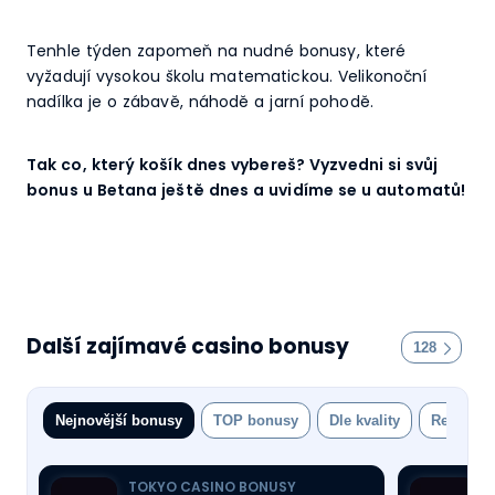
Tenhle týden zapomeň na nudné bonusy, které
vyžadují vysokou školu matematickou. Velikonoční
nadílka je o zábavě, náhodě a jarní pohodě.
Tak co, který košík dnes vybereš? Vyzvedni si svůj
bonus u Betana ještě dnes a uvidíme se u automatů!
Další zajímavé casino bonusy
128
Nejnovější bonusy
TOP bonusy
Dle kvality
Registra
TOKYO CASINO BONUSY