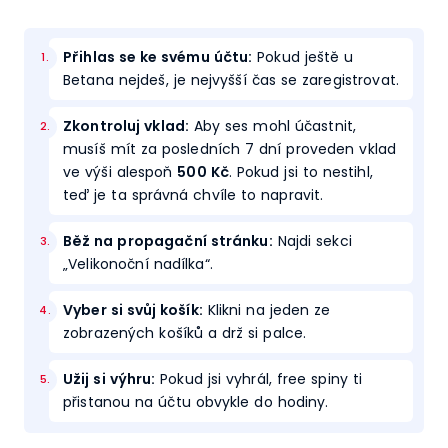
Přihlas se ke svému účtu:
Pokud ještě u
Betana nejdeš, je nejvyšší čas se zaregistrovat.
Zkontroluj vklad:
Aby ses mohl účastnit,
musíš mít za posledních 7 dní proveden vklad
ve výši alespoň
500 Kč
. Pokud jsi to nestihl,
teď je ta správná chvíle to napravit.
Běž na propagační stránku:
Najdi sekci
„Velikonoční nadílka“.
Vyber si svůj košík:
Klikni na jeden ze
zobrazených košíků a drž si palce.
Užij si výhru:
Pokud jsi vyhrál, free spiny ti
přistanou na účtu obvykle do hodiny.