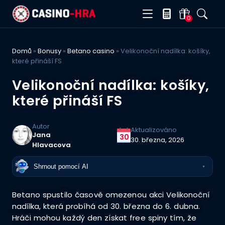
0
Domů
»
Bonusy
»
Betano casino
»
Velikonoční nadílka: košíky,
které přináší FS
Velikonoční nadílka: košíky,
které přináší FS
Autor
Aktualizováno
Jana
30
30. března, 2026
Hlavacova
Shrnout pomocí AI
▼
Betano spustilo časově omezenou akci Velikonoční
nadílka, která probíhá od 30. března do 6. dubna.
Hráči mohou každý den získat free spiny tím, že