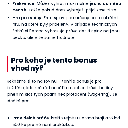
Frekvence:
Můžeš vyhrát maximálně
jednu odměnu
denně
. Takže pokud dnes vyhraješ, přijď zase zítra!
Hra pro spiny:
Free spiny jsou určeny pro konkrétní
hru, na které byly přiděleny. V případě technických
šotků si Betano vyhrazuje právo dát ti spiny na jinou
pecku, ale v té samé hodnotě.
Pro koho je tento bonus
vhodný?
Řekněme si to na rovinu – tenhle bonus je pro
každého, kdo má rád napětí a nechce trávit hodiny
plněním složitých podmínek protočení (wagering). Je
ideální pro:
Pravidelné hráče
, kteří stejně u Betana hrají a vklad
500 Kč pro ně není překážkou.