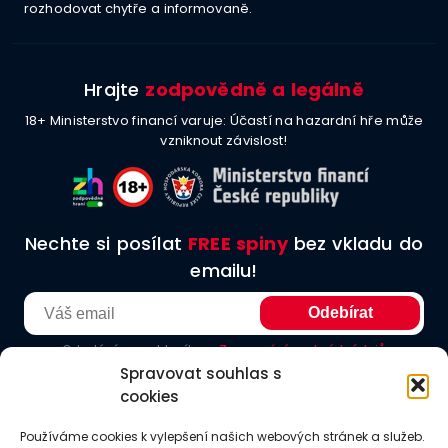
rozhodovat chytře a informovaně.
Hrajte
zodpovědně a legálně
18+ Ministerstvo financí varuje: Účastí na hazardní hře může
vzniknout závislost!
Nechte si posílat
FREE spiny
bez vkladu do
emailu!
Odesláním souhlasíte se
Zpracování osobních údajů
Spravovat souhlas s
cookies
O nás
Podmínky užití
Etické principy
Redakční zásady
Používáme cookies k vylepšení našich webových stránek a služeb.
Jak hodnotíme
Odkazy
Kontakt