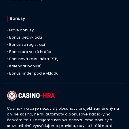
Bonusy
Nové bonusy
Bonus bez vkladu
Bonus za registraci
Bonus pro velké hráče
Bonusová kalkulačka, RTP, …
Kalendář bonusů
Bonus Finder podle vkladu
Casino-hra.cz je nezávislý obsahový projekt zaměřený na
online kasina, herní automaty a bonusové nabídky na
českém trhu. Testujeme kasina, analyzujeme bonusy a
srozumitelně vysvětlujeme pravidla, aby se hráči mohli