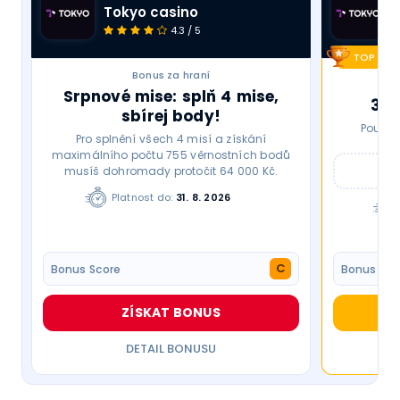
Tokyo casino
4.3 / 5
TOP
Bonus za hraní
Srpnové mise: splň 4 mise,
30 
sbírej body!
Použij 
Pro splnění všech 4 misí a získání
maximálního počtu 755 věrnostních bodů
musíš dohromady protočit 64 000 Kč.
Platnost do:
31. 8. 2026
C
Bonus Score
Bonus Sco
ZÍSKAT BONUS
Z
DETAIL BONUSU